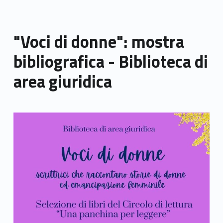
"Voci di donne": mostra
bibliografica - Biblioteca di
area giuridica
Link identifier archive #link-archive-thumb-soap-89260