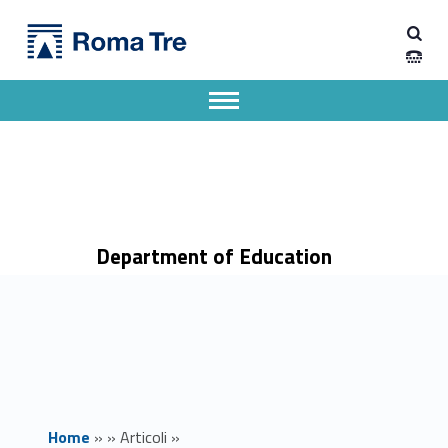
Primary Menu
Dipartimento di Scienze della Formazione
"Voci di donne": mostra bibliografica - Biblioteca di area giuridica - Dipartimento di Scienze della Formazione
Dipartimento di Scienze della Formazione dell'Università degli Studi Roma Tre
Apri il menu secondario
Header info sidebar
Department of Education
Home
»
»
Articoli
»