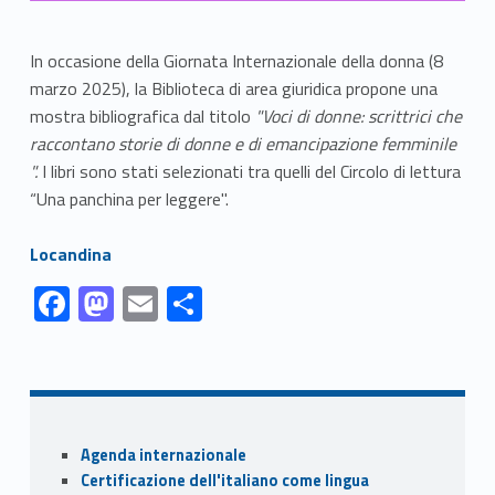
In occasione della Giornata Internazionale della donna (8
marzo 2025), la Biblioteca di area giuridica propone una
mostra bibliografica dal titolo
"Voci di donne: scrittrici che
raccontano storie di donne e di emancipazione femminile
".
I libri sono stati selezionati tra quelli del Circolo di lettura
“Una panchina per leggere".
Link identifier #identifier__20555-1
Locandina
Link identifier #identifier__51224-1
Link identifier #identifier__137243-2
Link identifier #identifier__34333-3
Link identifier #identifier__153497-4
F
M
E
S
ac
as
m
h
Skip back to navigation
e
to
ai
ar
b
d
l
e
o
o
Sidebar
Agenda internazionale
o
n
Certificazione dell'italiano come lingua