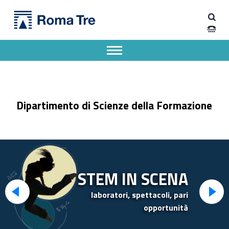
Primary Menu
Dipartimento di Scienze della Formazione
Dipartimento di Scienze della Formazione dell'Università degli Studi Roma Tre
Apri il menu secondario
Header info sidebar
Dipartimento di Scienze della Formazione
STEM IN SCENA
laboratori, spettacoli, pari
opportunità