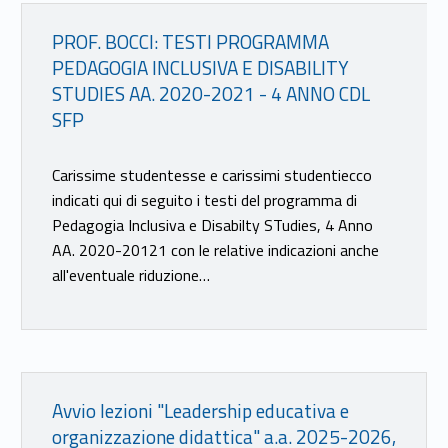
Link identifier #identifier__168118-16
PROF. BOCCI: TESTI PROGRAMMA
PEDAGOGIA INCLUSIVA E DISABILITY
STUDIES AA. 2020-2021 - 4 ANNO CDL
SFP
Carissime studentesse e carissimi studentiecco
indicati qui di seguito i testi del programma di
Pedagogia Inclusiva e Disabilty STudies, 4 Anno
AA. 2020-20121 con le relative indicazioni anche
all'eventuale riduzione…
Link identifier #identifier__31496-17
Avvio lezioni "Leadership educativa e
organizzazione didattica" a.a. 2025-2026,