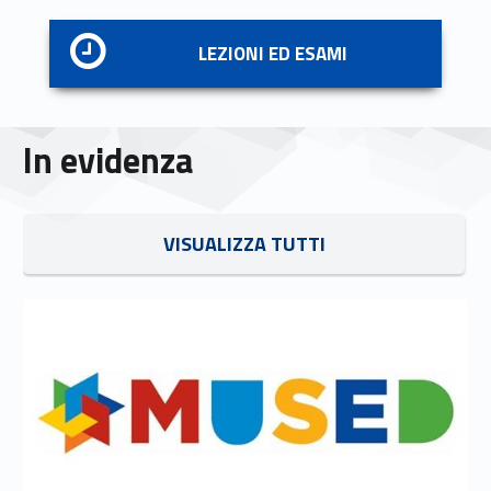
Link identifier #identifier__10292-5
LEZIONI ED ESAMI
In evidenza
Link identifier #identifier__36081-6
VISUALIZZA TUTTI
Link identifier #identifier__189768-7