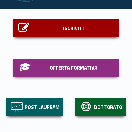
Link identifier #identifier__81144-1
ISCRIVITI
Link identifier #identifier__174533-2
OFFERTA FORMATIVA
Link identifier #identifier__90280-3
Link identifier #identifier__127293-4
POST LAUREAM
DOTTORATO