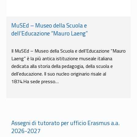
MuSEd – Museo della Scuola e
dell’Educazione “Mauro Laeng”
Il MuSEd – Museo della Scuola e dell’Educazione “Mauro
Laeng” è la più antica istituzione museale italiana
dedicata alla storia della pedagogia, della scuola e
dell’educazione. Il suo nucleo originario risale al
1874.Ha sede presso…
Link identifier #identifier__114039-8
Assegni di tutorato per ufficio Erasmus a.a.
2026-2027