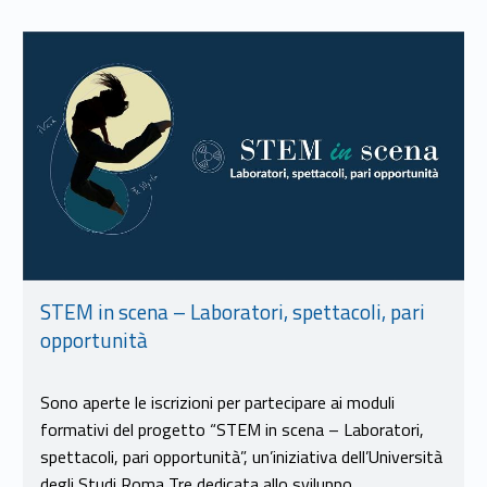
Link identifier #identifier__40274-10
STEM in scena – Laboratori, spettacoli, pari
opportunità
Sono aperte le iscrizioni per partecipare ai moduli
formativi del progetto “STEM in scena – Laboratori,
spettacoli, pari opportunità”, un’iniziativa dell’Università
degli Studi Roma Tre dedicata allo sviluppo