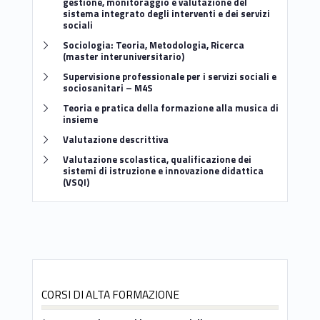
gestione, monitoraggio e valutazione del
sistema integrato degli interventi e dei servizi
sociali
Link identifier #identifier__34590-22
Sociologia: Teoria, Metodologia, Ricerca
(master interuniversitario)
Link identifier #identifier__63924-23
Supervisione professionale per i servizi sociali e
sociosanitari – M4S
Link identifier #identifier__86004-24
Teoria e pratica della formazione alla musica di
insieme
Link identifier #identifier__40784-25
Valutazione descrittiva
Link identifier #identifier__170822-26
Valutazione scolastica, qualificazione dei
sistemi di istruzione e innovazione didattica
(VSQI)
CORSI DI ALTA FORMAZIONE
Link identifier #identifier__194873-27