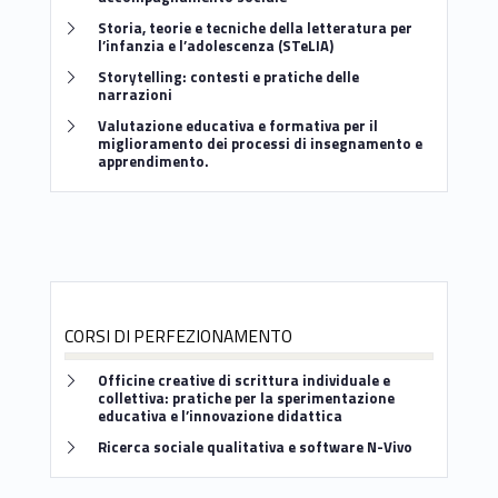
Link identifier #identifier__148588-10
Storia, teorie e tecniche della letteratura per
l’infanzia e l’adolescenza (STeLIA)
Link identifier #identifier__114870-11
Storytelling: contesti e pratiche delle
narrazioni
Link identifier #identifier__115882-12
Valutazione educativa e formativa per il
miglioramento dei processi di insegnamento e
apprendimento.
CORSI DI PERFEZIONAMENTO
Link identifier #identifier__8409-13
Officine creative di scrittura individuale e
collettiva: pratiche per la sperimentazione
educativa e l’innovazione didattica
Link identifier #identifier__57314-14
Ricerca sociale qualitativa e software N-Vivo