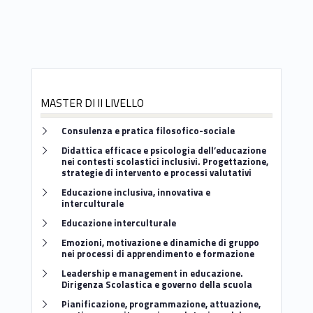
MASTER DI II LIVELLO
Link identifier #identifier__176265-15
Consulenza e pratica filosofico-sociale
Link identifier #identifier__199023-16
Didattica efficace e psicologia dell’educazione
nei contesti scolastici inclusivi. Progettazione,
strategie di intervento e processi valutativi
Link identifier #identifier__91829-17
Educazione inclusiva, innovativa e
interculturale
Link identifier #identifier__185785-18
Educazione interculturale
Link identifier #identifier__82242-19
Emozioni, motivazione e dinamiche di gruppo
nei processi di apprendimento e formazione
Link identifier #identifier__156436-20
Leadership e management in educazione.
Dirigenza Scolastica e governo della scuola
Link identifier #identifier__129212-21
Pianificazione, programmazione, attuazione,