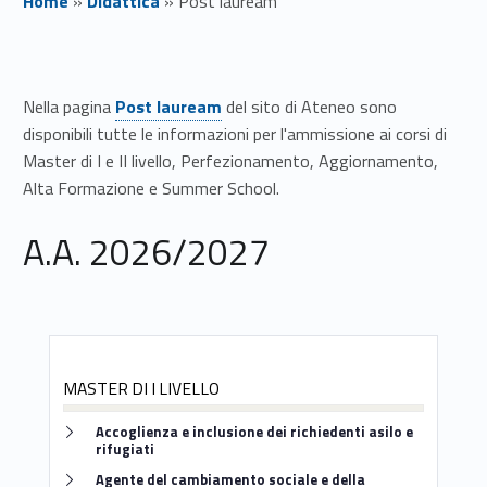
Home
»
Didattica
»
Post lauream
P
o
Nella pagina
Post lauream
del sito di Ateneo sono
disponibili tutte le informazioni per l'ammissione ai corsi di
s
Master di I e II livello, Perfezionamento, Aggiornamento,
Alta Formazione e Summer School.
t
l
A.A. 2026/2027
a
u
r
MASTER DI I LIVELLO
e
Link identifier #identifier__31129-1
Accoglienza e inclusione dei richiedenti asilo e
rifugiati
a
Link identifier #identifier__57657-2
Agente del cambiamento sociale e della