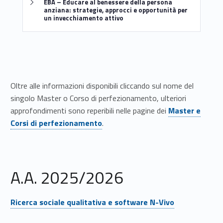
EBA – Educare al benessere della persona
anziana: strategie, approcci e opportunità per
un invecchiamento attivo
Oltre alle informazioni disponibili cliccando sul nome del
singolo Master o Corso di perfezionamento, ulteriori
approfondimenti sono reperibili nelle pagine dei
Master e
Corsi di perfezionamento
.
A.A. 2025/2026
Link identifier #identifier__74288-28
Ricerca sociale qualitativa e software N-Vivo