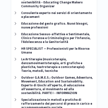
m
sostenibilità - Educating Change Makers
Community Organizer
Link identifier #identifier__150872-3
Consulente esperto nei servizi di orientamento
e placement
Link identifier #identifier__91456-4
Educazione del gesto grafico. Nuovi bisogni,
nuove professioni
Link identifier #identifier__189350-5
Educazione Sessuo-affettiva e Sentimentale,
Clinico Forense e Criminologico per l’Infanzia,
l’Adolescenza e la Genitorialità
Link identifier #identifier__136663-6
HR SPECIALIST – Professionisti per le Risorse
Umane
Link identifier #identifier__77165-7
Le Artiterapie (musicoterapia,
danzamovimentoterapia, arti grafiche e
plastiche, teatroterapia e comicoterapia):
Teorie, metodi, tecniche
Link identifier #identifier__67025-8
Outdoor G.A.M.E.S.: Outdoor Games, Adventure,
Movement, Education and Sustainability.
Esperto di Giochi all’aperto, di educazione
all’avventura, al movimento ed alla
sostenibilità. PARTE I - INFORMAZION
Link identifier #identifier__116514-9
Specializzazione in metodi e pratiche di
rafforzamento dei percorsi di presa in carico e
accompagnamento sociale