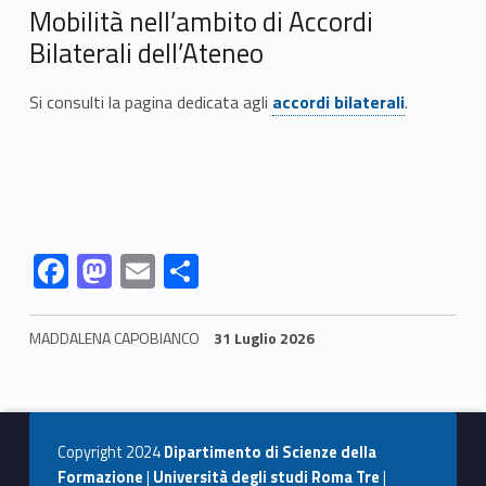
i
Mobilità nell’ambito di Accordi
o
Bilaterali dell’Ateneo
n
Link identifier #identifier__14359-2
Si consulti la pagina dedicata agli
accordi bilaterali
.
a
l
e
e
Link identifier #identifier__28417-3
Link identifier #identifier__120132-4
Link identifier #identifier__129218-5
Link identifier #identifier__114000-6
F
M
E
C
ac
as
m
o
p
e
to
ai
n
MADDALENA CAPOBIANCO
31 Luglio 2026
r
b
d
l
di
Skip back to navigation
o
o
o
vi
g
o
n
di
Copyright 2024
Dipartimento di Scienze della
k
Formazione
|
Università degli studi Roma Tre
|