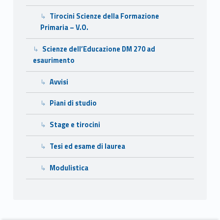
i
Tirocini Scienze della Formazione
Primaria – V.O.
m
e
Scienze dell’Educazione DM 270 ad
esaurimento
n
Avvisi
t
Piani di studio
o
Stage e tirocini
Tesi ed esame di laurea
Modulistica