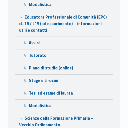
t
Modulistica
r
Educatore Professionale di Comunità (EPC)
a
cl. 18 / L19 (ad esaurimento) – informazioni
utili e contatti
l
e
Avvisi
a
Tutorato
d
Piano di studio (online)
e
Stage e tirocini
s
Tesi ed esame di laurea
a
Modulistica
u
Scienze della Formazione Primaria –
r
Vecchio Ordinamento