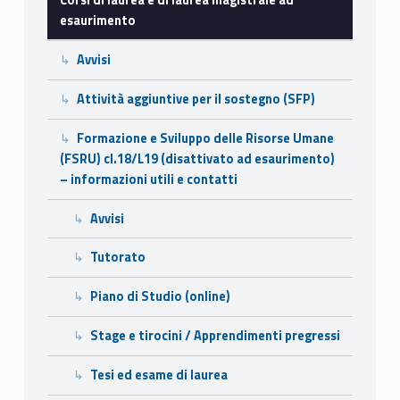
l
esaurimento
a
Avvisi
u
Attività aggiuntive per il sostegno (SFP)
r
e
Formazione e Sviluppo delle Risorse Umane
(FSRU) cl.18/L19 (disattivato ad esaurimento)
a
– informazioni utili e contatti
m
Avvisi
a
Tutorato
g
Piano di Studio (online)
i
Stage e tirocini / Apprendimenti pregressi
s
Tesi ed esame di laurea