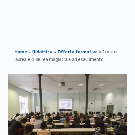
Home
»
Didattica
»
Offerta formativa
»
Corsi di
laurea e di laurea magistrale ad esaurimento
C
o
r
s
i