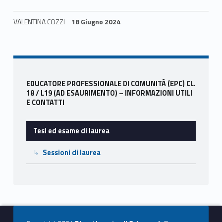
ac
as
m
o
e
to
ai
n
VALENTINA COZZI
18 Giugno 2024
b
d
l
di
Skip back to navigation
o
o
vi
o
n
di
Sidebar
k
EDUCATORE PROFESSIONALE DI COMUNITÀ (EPC) CL.
18 / L19 (AD ESAURIMENTO) – INFORMAZIONI UTILI
E CONTATTI
Tesi ed esame di laurea
Sessioni di laurea