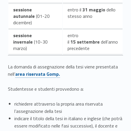
sessione
entro il
31
maggio
dello
autunnale
(01-20
stesso anno
dicembre)
sessione
entro
invernale
(10-30
il
15
settembre
dell’anno
marzo)
precedente
La domanda di assegnazione della tesi viene presentata
Link identifier #identifier__2574-5
nell’
area riservata Gomp.
Studentesse e studenti provvedono a:
richiedere attraverso la propria area riservata
l’assegnazione della tesi
indicare il titolo della tesi in italiano e inglese (che potrà
essere modificato nelle fasi successive), il docente e