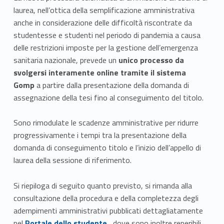
laurea, nell’ottica della semplificazione amministrativa
anche in considerazione delle difficoltà riscontrate da
studentesse e studenti nel periodo di pandemia a causa
delle restrizioni imposte per la gestione dell’emergenza
sanitaria nazionale, prevede un
unico processo da
svolgersi interamente online tramite il sistema
Gomp
a partire dalla presentazione della domanda di
assegnazione della tesi fino al conseguimento del titolo.
Sono rimodulate le scadenze amministrative per ridurre
progressivamente i tempi tra la presentazione della
domanda di conseguimento titolo e l’inizio dell’appello di
laurea della sessione di riferimento.
Si riepiloga di seguito quanto previsto, si rimanda alla
consultazione della procedura e della completezza degli
adempimenti amministrativi pubblicati dettagliatamente
Link identifier #identifier__31472-3
nel
Portale dello studente
, dove sono inoltre reperibili