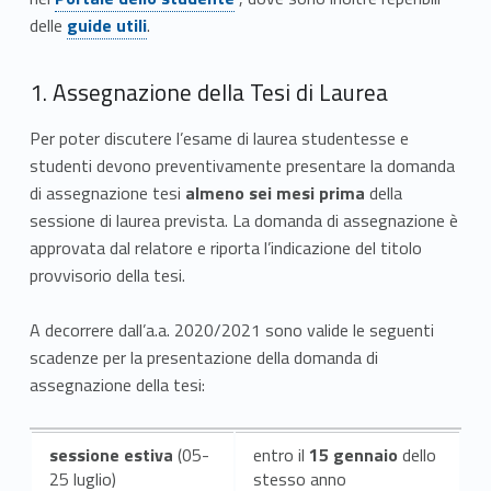
Link identifier #identifier__4471-4
delle
guide utili
.
Link identifier #identifier__140371-1
1. Assegnazione della Tesi di Laurea
Per poter discutere l’esame di laurea studentesse e
studenti devono preventivamente presentare la domanda
di assegnazione tesi
almeno sei mesi prima
della
sessione di laurea prevista. La domanda di assegnazione è
approvata dal relatore e riporta l’indicazione del titolo
provvisorio della tesi.
A decorrere dall’a.a. 2020/2021 sono valide le seguenti
scadenze per la presentazione della domanda di
assegnazione della tesi:
sessione estiva
(05-
entro il
15
gennaio
dello
25 luglio)
stesso anno