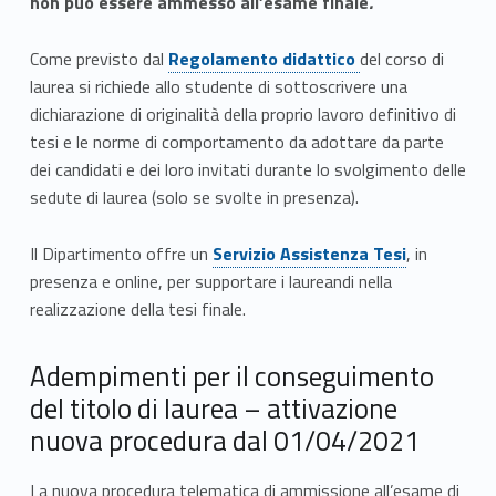
non può essere ammesso all’esame finale
.
Link identifier #identifier__158158-2
Come previsto dal
Regolamento didattico
del corso di
laurea si richiede allo studente di sottoscrivere una
dichiarazione di originalità della proprio lavoro definitivo di
tesi e le norme di comportamento da adottare da parte
dei candidati e dei loro invitati durante lo svolgimento delle
sedute di laurea (solo se svolte in presenza).
Link identifier #identifier__41240-3
Il Dipartimento offre un
Servizio Assistenza Tesi
, in
presenza e online, per supportare i laureandi nella
realizzazione della tesi finale.
Adempimenti per il conseguimento
del titolo di laurea – attivazione
nuova procedura dal 01/04/2021
La nuova procedura telematica di ammissione all’esame di