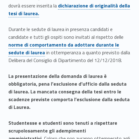
Link identifier #identifier__106044-10
dovrà essere inserita la
dichiarazione di originalità della
tesi di laurea.
Durante le sedute di laurea in presenza candidati e
Link identifier #identifier__181128-1
candidate e tutti gli ospiti sono invitati al rispetto delle
norme di comportamento da adottare durante le
sedute di laurea
in ottemperanza a quanto previsto dalla
Delibera del Consiglio di Dipartimento del 12/12/2018.
La presentazione della domanda di laurea è
obbligatoria, pena l’esclusione d’ufficio dalla seduta
di laurea. La mancata consegna della tesi entro le
scadenze previste comporta l’esclusione dalla seduta
di Laurea.
Studentesse e studenti sono tenuti a rispettare
scrupolosamente gli adempimenti
amministrativi.
Coloro che non avranno ottemperato agli