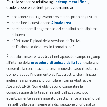
Entro la scadenza relativa agli
adempimenti finali
,
studentesse e studenti provvederanno a:
sostenere tutti gli esami previsti dal piano degli studi
Link identifier #identifier__59928-10
compilare il questionario
Almalaurea
corrispondere il pagamento del contributo del diploma
di laurea
effettuare l’upload della versione definitiva
dell’elaborato della tesi in formato .pdf .
É possibile inserire l’
abstract
nell’apposito campo in gomp
Link identifier #identifier__37721-11
all’interno della
procedura di upload della tesi
qualora si
consenta la consultazione tesi, in questo caso il sistema
gomp prevede l’inserimento dell’abstract anche in lingua
inglese (sarà necessario compilare i campi Abstract e
Abstract ENG). Non è obbligatorio consentire la
consultazione della tesi, il file .pdf dell’abstract può
eventualmente essere inserito direttamente all’interno del
file .pdf della tesi insieme alla dichiarazione di originalità