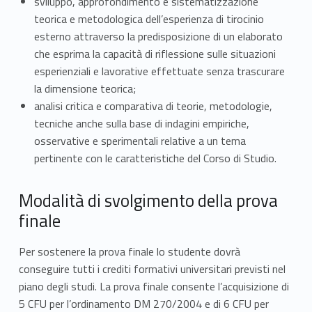
sviluppo, approfondimento e sistematizzazione
e
teorica e metodologica dell’esperienza di tirocinio
d
esterno attraverso la predisposizione di un elaborato
che esprima la capacità di riflessione sulle situazioni
e
esperienziali e lavorative effettuate senza trascurare
la dimensione teorica;
s
analisi critica e comparativa di teorie, metodologie,
a
tecniche anche sulla base di indagini empiriche,
osservative e sperimentali relative a un tema
m
pertinente con le caratteristiche del Corso di Studio.
e
Modalità di svolgimento della prova
d
finale
i
Per sostenere la prova finale lo studente dovrà
l
conseguire tutti i crediti formativi universitari previsti nel
a
piano degli studi. La prova finale consente l’acquisizione di
5 CFU per l’ordinamento DM 270/2004 e di 6 CFU per