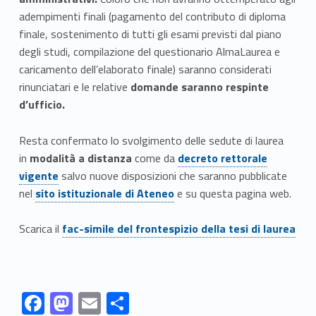
adempimenti finali (pagamento del contributo di diploma
finale, sostenimento di tutti gli esami previsti dal piano
degli studi, compilazione del questionario AlmaLaurea e
caricamento dell’elaborato finale) saranno considerati
rinunciatari e le relative
domande saranno respinte
d’ufficio.
Resta confermato lo svolgimento delle sedute di laurea
Link identifier #identifier__63780-12
in
modalità a distanza
come da
decreto rettorale
vigente
salvo nuove disposizioni che saranno pubblicate
Link identifier #identifier__152304-13
nel
sito istituzionale di Ateneo
e su questa pagina web.
Link identifier #identifier__43643-14
Scarica il
fac-simile del frontespizio della tesi di laurea
Link identifier #identifier__123682-2
Link identifier #identifier__191181-3
Link identifier #identifier__165541-4
Link identifier #identifier__178189-5
F
M
E
C