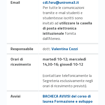
u
Link identifier #identifier__67489-6
Email
cdl.fsru@uniroma3.it
Per tutte le comunicazioni
r
tramite e-mail studenti e
studentesse iscritti sono
i
invitati ad
utilizzare la casella
di posta elettronica
m
istituzionale
fornita
e
dall’Ateneo.
Link identifier #identifier__154459-8
Link identifier #identifier__193331-7
n
Responsabile
dott.
Valentina Cozzi
t
Orari di
martedì 10-12; mercoledì
ricevimento
14,30-16; giovedì 10-12
o
)
(contattare telefonicamente la
Segreteria esclusivamente negli
–
orari di ricevimento previsti).
i
Link identifier #identifier__56124-8
Avvisi
BACHECA AVVISI del corso di
laurea Formazione e sviluppo