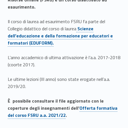
o
esaurimento.
r
Il corso di laurea ad esaurimento FSRU fa parte del
m
Link identifier #identifier__11693-1
Collegio didattico del corso di laurea
Scienze
dell’educazione e della formazione per educatori e
a
formatori (EDUFORM).
z
L’anno accademico di ultima attivazione è l’a.a. 2017-2018
i
(coorte 2017).
o
Le ultime lezioni (III anno) sono state erogate nell’a.a.
n
2019/20.
e
Link identifier #identifier__120017-3
È possibile consultare il file aggiornato con le
e
Link identifier #identifier__171408-4
Link identifier #identifier__166643-2
coperture degli insegnamenti dell’
Offerta formativa
del corso FSRU a.a. 2021/22
.
S