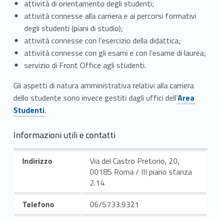
attività di orientamento degli studenti;
t
attività connesse alla carriera e ai percorsi formativi
i
degli studenti (piani di studio);
attività connesse con l’esercizio della didattica;
v
attività connesse con gli esami e con l’esame di laurea;
a
servizio di Front Office agli studenti.
t
Gli aspetti di natura amministrativa relativi alla carriera
Link identifier #identifier__167753-14
dello studente sono invece gestiti dagli uffici dell’
Area
o
Studenti
.
a
Informazioni utili e contatti
d
Indirizzo
Via del Castro Pretorio, 20,
e
00185 Roma / III piano stanza
s
2.14
a
Telefono
06/5733.9321