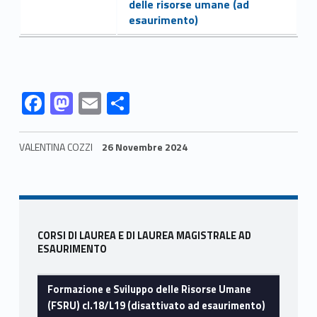
n
delle risorse umane (ad
esaurimento)
f
o
r
Link identifier #identifier__196957-9
Link identifier #identifier__125872-10
Link identifier #identifier__175525-11
Link identifier #identifier__12412-12
F
M
E
C
m
ac
as
m
o
a
e
to
ai
n
VALENTINA COZZI
26 Novembre 2024
b
d
l
di
z
Skip back to navigation
o
o
vi
i
o
n
di
o
Sidebar
k
CORSI DI LAUREA E DI LAUREA MAGISTRALE AD
n
ESAURIMENTO
i
Formazione e Sviluppo delle Risorse Umane
u
(FSRU) cl.18/L19 (disattivato ad esaurimento)