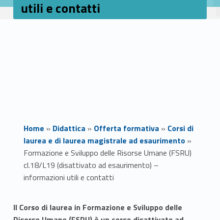
utili e contatti
Home
»
Didattica
»
Offerta formativa
»
Corsi di
laurea e di laurea magistrale ad esaurimento
»
Formazione e Sviluppo delle Risorse Umane (FSRU)
cl.18/L19 (disattivato ad esaurimento) –
informazioni utili e contatti
F
Il Corso di laurea in Formazione e Sviluppo delle
Risorse Umane (FSRU) è un corso disattivato ad