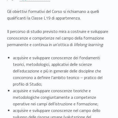
e
R
Gli obiettivi formativi del Corso si richiamano a quelli
qualificanti la Classe L19 di appartenenza.
i
s
Il percorso di studio previsto mira a costruire e sviluppare
conoscenze e competenze nel campo della formazione
o
permanente e continua in un’ottica di
lifelong learning
:
r
acquisire e sviluppare conoscenze dei fondamenti
s
teorici, metodologici, applicativi delle scienze
dell’educazione e più in generale delle discipline che
e
concorrono a definire l’ambito teorico – pratico del
U
profilo di Studio;
acquisire e sviluppare conoscenze teoriche e
m
metodologiche congiuntamente a competenze
a
operative nei campi dell’istruzione e formazione;
acquisire e sviluppare conoscenze nel campo dello
n
sviluppo delle risorse umane (valutazione del