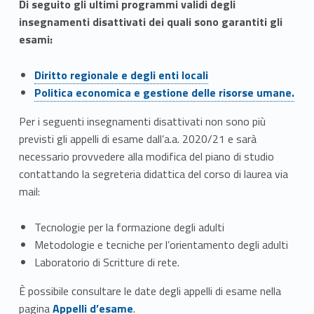
v
Di seguito gli ultimi programmi validi degli
insegnamenti disattivati dei quali sono garantiti gli
i
esami:
l
Link identifier #identifier__194920-3
Diritto regionale e degli enti locali
u
Link identifier #identifier__11949-4
Politica economica e gestione delle risorse umane.
p
Per i seguenti insegnamenti disattivati non sono più
previsti gli appelli di esame dall’a.a. 2020/21 e sarà
p
necessario provvedere alla modifica del piano di studio
o
contattando la segreteria didattica del corso di laurea via
mail:
d
e
Tecnologie per la formazione degli adulti
Metodologie e tecniche per l’orientamento degli adulti
l
Laboratorio di Scritture di rete.
l
È possibile consultare le date degli appelli di esame nella
Link identifier #identifier__142026-5
pagina
Appelli d’esame
.