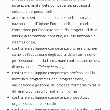
potenziale, analisi delle competenze, processi di
e
selezione del personale);
(
acquisire e sviluppare conoscenze della normativa
nazionale e dell’Unione Europea nell’ambito della
F
formazione per l’applicazione ai fini progettuali delle
S
misure di formazione continua, a livello nazionale e
internazionale;
R
costruire e sviluppare competenze professionali nei
campi dell’educazione degli adulti, della formazione
U
professionale e della formazione continua anche nella
)
dimensione del
lifelong learning
;
costruire e sviluppare competenze professionali in
c
materia di programmazione, progettazione,
l
valutazione e gestione dei processi formativi mirati a
differenti contesti formali e non formali;
.
costruire e sviluppare competenze progettuali,
organizzative e relazionali;
1
costruire e sviluppare competenze nell’uso dei sistemi