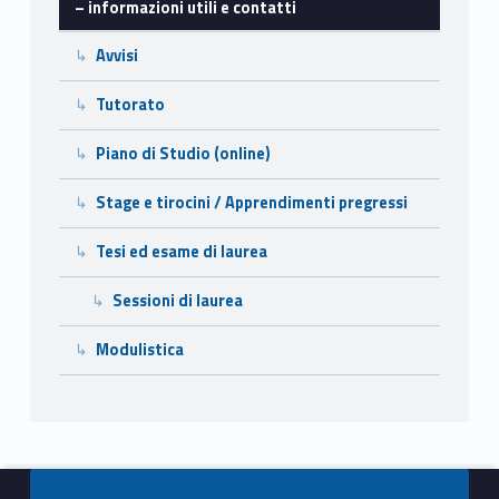
– informazioni utili e contatti
t
Avvisi
i
Tutorato
l
Piano di Studio (online)
i
Stage e tirocini / Apprendimenti pregressi
e
c
Tesi ed esame di laurea
o
Sessioni di laurea
n
Modulistica
t
a
t