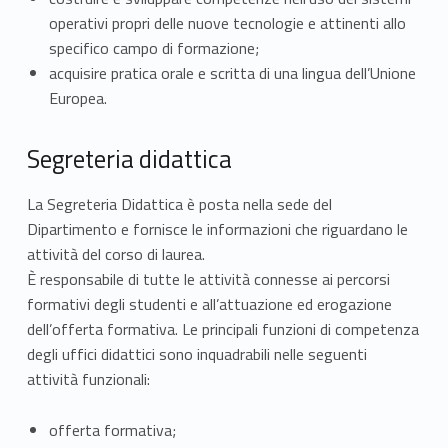
8
operativi propri delle nuove tecnologie e attinenti allo
specifico campo di formazione;
/
acquisire pratica orale e scritta di una lingua dell’Unione
L
Europea.
1
Segreteria didattica
9
La Segreteria Didattica è posta nella sede del
(
Dipartimento e fornisce le informazioni che riguardano le
attività del corso di laurea.
d
È responsabile di tutte le attività connesse ai percorsi
i
formativi degli studenti e all’attuazione ed erogazione
dell’offerta formativa. Le principali funzioni di competenza
s
degli uffici didattici sono inquadrabili nelle seguenti
a
attività funzionali:
t
offerta formativa;