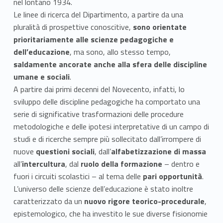
i
nel lontano 1934.
r
Le linee di ricerca del Dipartimento, a partire da una
pluralità di prospettive conoscitive,
sono orientate
i
prioritariamente alle scienze pedagogiche e
dell’educazione
, ma sono, allo stesso tempo,
c
saldamente ancorate anche alla sfera delle discipline
e
umane e sociali
.
A partire dai primi decenni del Novecento, infatti, lo
r
sviluppo delle discipline pedagogiche ha comportato una
c
serie di significative trasformazioni delle procedure
metodologiche e delle ipotesi interpretative di un campo di
a
studi e di ricerche sempre più sollecitato dall’irrompere di
nuove
questioni sociali
, dall’
alfabetizzazione di massa
all’
intercultura
, dal
ruolo della formazione
– dentro e
fuori i circuiti scolastici – al tema delle
pari opportunità
.
L’universo delle scienze dell’educazione è stato inoltre
caratterizzato da un
nuovo rigore teorico-procedurale
,
epistemologico, che ha investito le sue diverse fisionomie