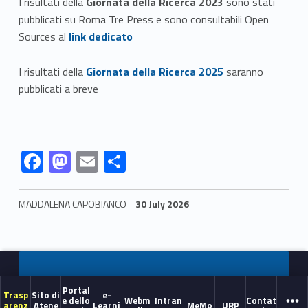
I risultati della
Giornata della Ricerca 2023
sono stati
pubblicati su Roma Tre Press e sono consultabili Open
Link identifier #identifier__85973-4
Sources al
link dedicato
Link identifier #identifier__167069-5
I risultati della
Giornata della Ricerca 2025
saranno
pubblicati a breve
Link identifier #identifier__17232-6
Link identifier #identifier__72779-7
Link identifier #identifier__135279-8
Link identifier #identifier__86942-9
F
M
E
S
ac
as
m
h
e
to
ai
ar
MADDALENA CAPOBIANCO
30 July 2026
b
d
l
e
Skip back to navigation
o
o
o
n
k
Portal
Trasp
Sito di
e-
e dello
Webm
Intran
Contat
arenz
Atene
Learni
MeMo
URP