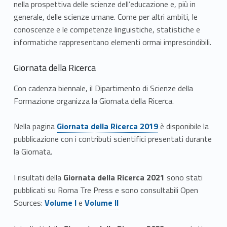
nella prospettiva delle scienze dell’educazione e, più in
generale, delle scienze umane. Come per altri ambiti, le
conoscenze e le competenze linguistiche, statistiche e
informatiche rappresentano elementi ormai imprescindibili.
Giornata della Ricerca
Con cadenza biennale, il Dipartimento di Scienze della
Formazione organizza la Giornata della Ricerca.
Link identifier #identifier__86024-1
Nella pagina
Giornata della Ricerca 2019
è disponibile la
pubblicazione con i contributi scienti­fici presentati durante
la Giornata.
I risultati della
Giornata della Ricerca 2021
sono stati
pubblicati su Roma Tre Press e sono consultabili Open
Link identifier #identifier__19715-2
Link identifier #identifier__95531-3
Sources:
Volume I
e
Volume II