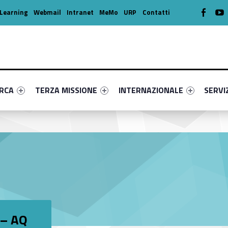
WebMan o
W
Learning
Webmail
Intranet
MeMo
URP
Contatti
enu-primary-80892-16
dentifier #link-menu-primary-65672-39
Link identifier #link-menu-primary-70640-49
Link identifier #link-menu-prima
Link ide
ERCA
TERZA MISSIONE
INTERNAZIONALE
SERVI
 – AQ