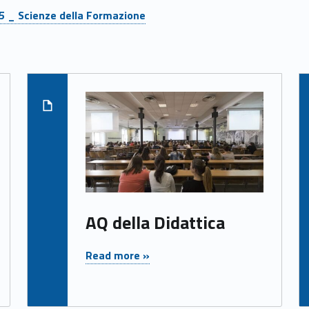
5 _ Scienze della Formazione
Read more on "AQ della Didatt
ore on "Attori del Sistema di AQ del Dipartimento"
AQ della Didattica
"AQ della Didattica"
Read more »