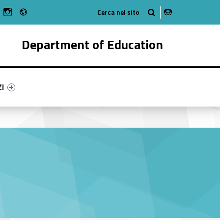
Radio
n Facebook
ebMan on Youtube
WebMan on Instagram
Department of Education
ry-10469-55
ntifier #link-menu-primary-71640-62
ZI