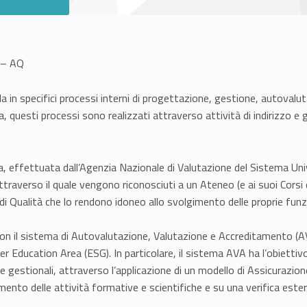
à – AQ
cola in specifici processi interni di progettazione, gestione, autoval
cerca, questi processi sono realizzati attraverso attività di indirizz
na, effettuata dall’Agenzia Nazionale di Valutazione del Sistema Univ
traverso il quale vengono riconosciuti a un Ateneo (e ai suoi Corsi d
 Qualità che lo rendono idoneo allo svolgimento delle proprie funzio
on il sistema di Autovalutazione, Valutazione e Accreditamento (A
Education Area (ESG). In particolare, il sistema AVA ha l’obiettivo di
li e gestionali, attraverso l’applicazione di un modello di Assicurazi
ento delle attività formative e scientifiche e su una verifica este