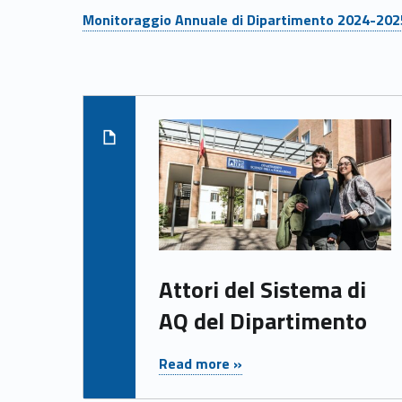
r
Link identifier #identifier__85644-2
Monitoraggio Annuale di Dipartimento 2024-202
a
Skip back to navigation
z
List of subpages:
i
Read m
o
n
e
Attori del Sistema di
d
AQ del Dipartimento
e
"Attori del Sistema di AQ del Dipartimento"
Read more »
l