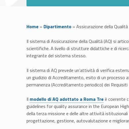
Home
»
Dipartimento
»
Assicurazione della Qualit
A
Il sistema di Assicurazione della Qualità (AQ) si arti
scientifiche. A livello di strutture didattiche e di ri
s
integrante del sistema stesso.
s
Il sistema di AQ prevede un’attività di verifica ester
un giudizio di Accreditamento, esito di un processo at
i
permanenza (Accreditamento periodico) dei Requisiti di
c
Link identifier #identifier__193150-1
Il
modello di AQ adottato a Roma Tre
è coerente c
guidelines for quality assurance in the European Higher 
u
della terza missione e delle altre attività istituziona
progettazione, gestione, autovalutazione e miglioram