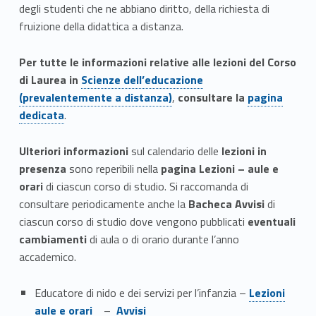
degli studenti che ne abbiano diritto, della richiesta di
fruizione della didattica a distanza.
Per tutte le informazioni relative alle lezioni del Corso
Link identifier #identifier__80765-6
di Laurea in
Scienze dell’educazione
Link identifier #identifier__147317-7
(prevalentemente a distanza)
,
consultare la
pagina
dedicata
.
Ulteriori informazioni
sul calendario delle
lezioni in
presenza
sono reperibili nella
pagina Lezioni – aule e
orari
di ciascun corso di studio. Si raccomanda di
consultare periodicamente anche la
Bacheca Avvisi
di
ciascun corso di studio dove vengono pubblicati
eventuali
cambiamenti
di aula o di orario durante l’anno
accademico.
Link identifier #identifier__199562-8
Educatore di nido e dei servizi per l’infanzia –
Lezioni
Link identifier #identifier__63547-9
aule e orari
–
Avvisi