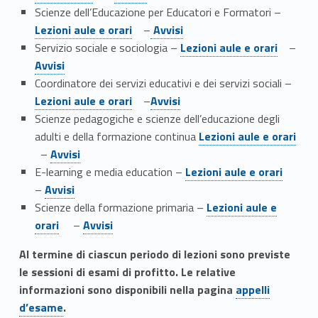
Link identifier #identifier__132554-10
Scienze dell’Educazione per Educatori e Formatori –
Link identifier #identifier__123665-11
Lezioni aule e orari
–
Avvisi
Link identifier #identifier__154817-12
Link identifier #identifier__16252-13
Servizio sociale e sociologia –
Lezioni aule e orari
–
Avvisi
Link identifier #identifier__180294-14
Coordinatore dei servizi educativi e dei servizi sociali –
Link identifier #identifier__128828-15
Lezioni aule e orari
–
Avvisi
Scienze pedagogiche e scienze dell’educazione degli
Link identifier #identifier__65283-16
adulti e della formazione continua
Lezioni aule e orari
Link identifier #identifier__81472-17
–
Avvisi
Link identifier #identifier__63655-18
E-learning e media education –
Lezioni aule e orari
Link identifier #identifier__152550-19
–
Avvisi
Link identifier #identifier__8973-20
Scienze della formazione primaria –
Lezioni aule e
Link identifier #identifier__187211-21
orari
–
Avvisi
Al termine di ciascun periodo di lezioni sono previste
le sessioni di esami di profitto. Le relative
Link identifier #identifier__154675-22
informazioni sono disponibili nella pagina
appelli
d’esame
.