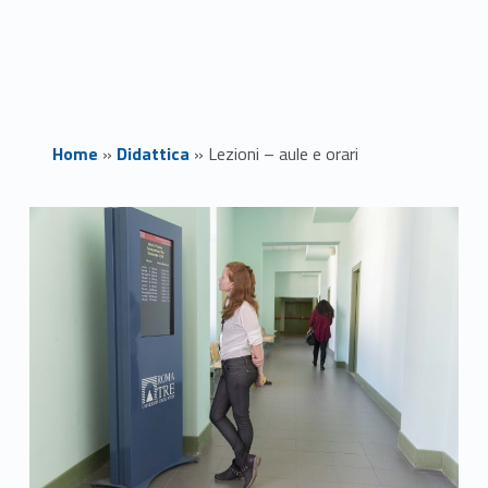
Home
»
Didattica
»
Lezioni – aule e orari
L
e
z
i
o
n