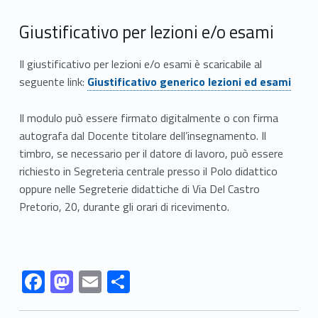
Giustificativo per lezioni e/o esami
Il giustificativo per lezioni e/o esami è scaricabile al
Link identifier #identifier__99210-2
seguente link:
Giustificativo generico lezioni ed esami
Il modulo può essere firmato digitalmente o con firma
autografa dal Docente titolare dell’insegnamento. Il
timbro, se necessario per il datore di lavoro, può essere
richiesto in Segreteria centrale presso il Polo didattico
oppure nelle Segreterie didattiche di Via Del Castro
Pretorio, 20, durante gli orari di ricevimento.
Link identifier #identifier__51145-23
Link identifier #identifier__178132-24
Link identifier #identifier__118102-25
Link identifier #identifier__96135-26
F
M
E
S
ac
as
m
h