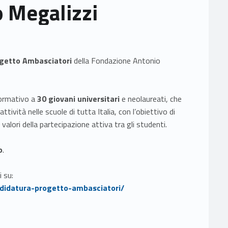
 Megalizzi
getto Ambasciatori
della Fondazione Antonio
formativo a
30 giovani universitari
e neolaureati, che
ttività nelle scuole di tutta Italia, con l’obiettivo di
alori della partecipazione attiva tra gli studenti.
o
.
Link identifier #identifier__47684-1
i su:
Link identifier #identifier__74683-2
didatura-progetto-ambasciatori/