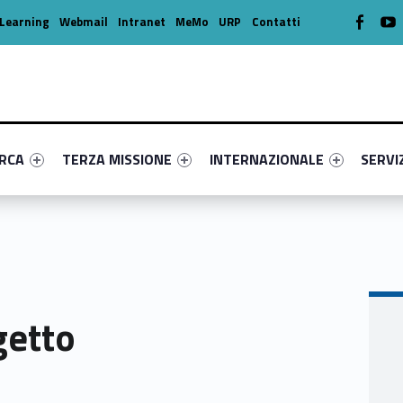
WebMan o
W
Learning
Webmail
Intranet
MeMo
URP
Contatti
enu-primary-88063-16
dentifier #link-menu-primary-31770-39
Link identifier #link-menu-primary-20062-49
Link identifier #link-menu-prima
Link ide
ERCA
TERZA MISSIONE
INTERNAZIONALE
SERVI
getto