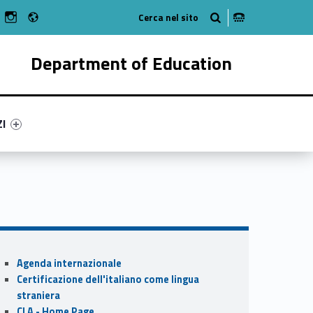
Radio
n Facebook
ebMan on Youtube
WebMan on Instagram
Department of Education
ry-54580-55
ntifier #link-menu-primary-64738-62
ZI
Sidebar
Agenda internazionale
Certificazione dell'italiano come lingua
straniera
CLA - Home Page