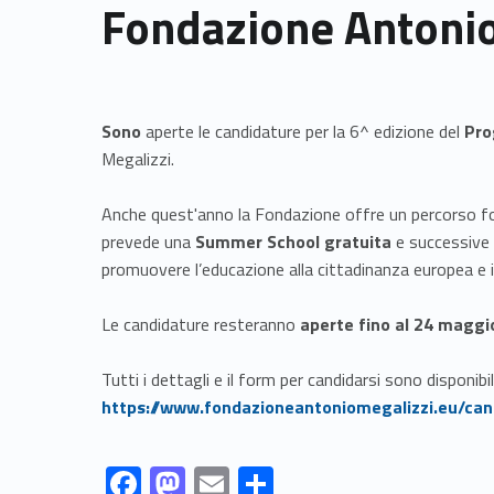
Fondazione Antonio
Sono
aperte le candidature per la 6^ edizione del
Pro
Megalizzi.
Anche quest'anno la Fondazione offre un percorso 
prevede una
Summer School gratuita
e successive a
promuovere l’educazione alla cittadinanza europea e i v
Le candidature resteranno
aperte fino al 24 maggi
Tutti i dettagli e il form per candidarsi sono disponibil
https://www.fondazioneantoniomegalizzi.eu/can
Link identifier #identifier__82180-1
Link identifier #identifier__133628-2
Link identifier #identifier__61579-3
Link identifier #identifier__74980-4
F
M
E
S