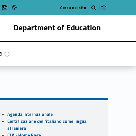
Radio
n Facebook
ebMan on Youtube
WebMan on Instagram
Department of Education
ry-6612-55
ntifier #link-menu-primary-11852-62
ZI
Sidebar
Agenda internazionale
Certificazione dell'italiano come lingua
straniera
CLA - Home Page