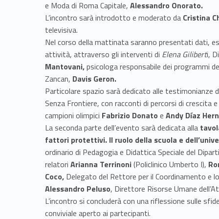
e Moda di Roma Capitale,
Alessandro Onorato.
L’incontro sarà introdotto e moderato da
Cristina C
televisiva.
Nel corso della mattinata saranno presentati dati, espe
attività, attraverso gli interventi di
Elena Gilibert
i, 
Mantovani,
psicologa responsabile dei programmi dell
Zancan,
Davis Geron.
Particolare spazio sarà dedicato alle testimonianze di
Senza Frontiere, con racconti di percorsi di crescita e
campioni olimpici
Fabrizio Donato
e
Andy Díaz Her
La seconda parte dell’evento sarà dedicata alla
tavol
fattori protettivi. Il ruolo della scuola e dell’unive
ordinario di Pedagogia e Didattica Speciale del Dipar
relatori
Arianna Terrinoni
(Policlinico Umberto I),
Ro
Coco,
Delegato del Rettore per il Coordinamento e lo 
Alessandro Peluso
, Direttore Risorse Umane dell’A
L’incontro si concluderà con una riflessione sulle sf
conviviale aperto ai partecipanti.