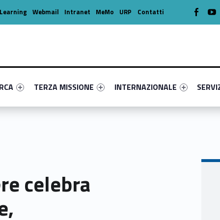
WebMan o
W
Learning
Webmail
Intranet
MeMo
URP
Contatti
enu-primary-77172-16
dentifier #link-menu-primary-49372-39
Link identifier #link-menu-primary-33088-49
Link identifier #link-menu-prima
Link ide
ERCA
TERZA MISSIONE
INTERNAZIONALE
SERVI
re celebra
e,