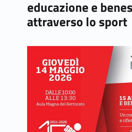
educazione e bene
attraverso lo sport
Link identifier archive #link-archive-thumb-soap-2217