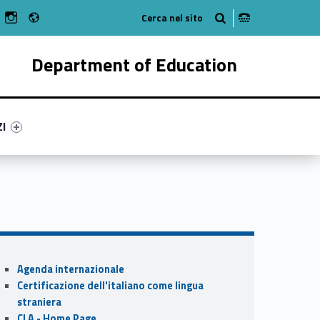
Radio
n Facebook
ebMan on Youtube
WebMan on Instagram
Department of Education
ry-31724-55
ntifier #link-menu-primary-89374-62
ZI
Sidebar
Agenda internazionale
Certificazione dell'italiano come lingua
straniera
CLA - Home Page