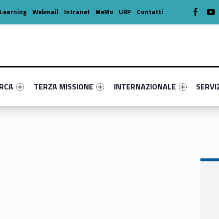
WebMan o
W
Learning
Webmail
Intranet
MeMo
URP
Contatti
enu-primary-74653-16
dentifier #link-menu-primary-19646-39
Link identifier #link-menu-primary-66951-49
Link identifier #link-menu-prima
Link ide
ERCA
TERZA MISSIONE
INTERNAZIONALE
SERVI