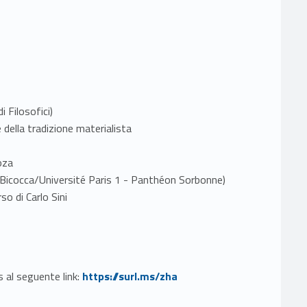
i Filosofici)
della tradizione materialista
noza
o-Bicocca/Université Paris 1 - Panthéon Sorbonne)
so di Carlo Sini
Link identifier #identifier__125722-2
 al seguente link:
https://surl.ms/zha