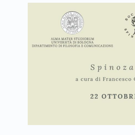
Link identifier archive #link-archive-thumb-soap-50140