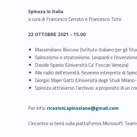
Spinoza in Italia
a cura di Francesco Cerrato e Francesco Toto
22 OTTOBRE 2021 - 15.00
Massimiliano Biscuso (Istituto Italiano per gli Stud
Spinozismo e stratonismo. Leopardi e l'invenzione 
Davide Spanio (Università Ca' Foscari Venezia)
Alle radici dell'eternità. Severino interprete di Spi
Giorgio Majer Gatti (Università degli Studi Milan
Spinoza attraverso l'archivio: a proposito di un cor
Link identifier #identifier__21833-1
Per info:
ricezioni.spinoziane@gmail.com
L'incontro si terrà sulla piattaforma Microsoft Teams