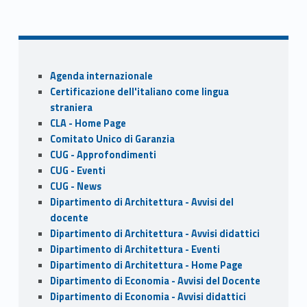
ac
as
m
h
Skip back to navigation
e
to
ai
ar
b
d
l
e
o
o
Sidebar
Agenda internazionale
o
n
Certificazione dell'italiano come lingua
k
straniera
CLA - Home Page
Comitato Unico di Garanzia
CUG - Approfondimenti
CUG - Eventi
CUG - News
Dipartimento di Architettura - Avvisi del
docente
Dipartimento di Architettura - Avvisi didattici
Dipartimento di Architettura - Eventi
Dipartimento di Architettura - Home Page
Dipartimento di Economia - Avvisi del Docente
Dipartimento di Economia - Avvisi didattici