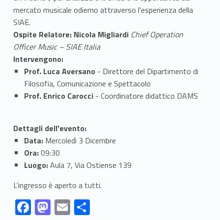
mercato musicale odierno attraverso l'esperienza della
SIAE.
Ospite Relatore:
Nicola Migliardi
Chief Operation
Officer Music – SIAE Italia
Intervengono:
Prof. Luca Aversano
- Direttore del Dipartimento di
Filosofia, Comunicazione e Spettacolo
Prof. Enrico Carocci
- Coordinatore didattico DAMS
Dettagli dell'evento:
Data:
Mercoledì 3 Dicembre
Ora:
09:30
Luogo:
Aula 7, Via Ostiense 139
L'ingresso è aperto a tutti.
Link identifier #identifier__166282-1
Link identifier #identifier__166703-2
Link identifier #identifier__98505-3
Link identifier #identifier__102018-4
F
M
E
S