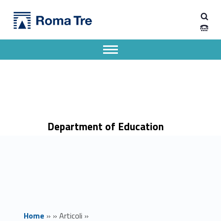
Primary Menu
Dipartimento di Scienze della Formazione
Seminario Marketing per le imprese musicali: LA MUSICA NELL'ERA DEI SOCIAL: TRA FISICO E DIGITALE - Dipartimento di Scienze della Formazione
Dipartimento di Scienze della Formazione dell'Università degli Studi Roma Tre
Apri il menu secondario
Header info sidebar
Department of Education
Home
»
»
Articoli
»