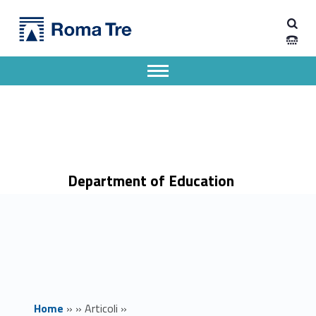
Primary Menu
Dipartimento di Scienze della Formazione
Seminario Aftertreatment technologies for off-highway diesel engines - Dipartimento di Scienze della Formazione
Dipartimento di Scienze della Formazione dell'Università degli Studi Roma Tre
Apri il menu secondario
Header info sidebar
Department of Education
Home
»
»
Articoli
»