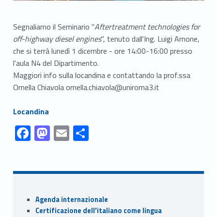
Segnaliamo il Seminario "
Aftertreatment technologies for
off-highway diesel engines
", tenuto dall'Ing. Luigi Arnone,
che si terrà lunedì 1 dicembre - ore 14:00-16:00 presso
l'aula N4 del Dipartimento.
Maggiori info sulla locandina e contattando la prof.ssa
Ornella Chiavola ornella.chiavola@uniroma3.it
Link identifier #identifier__90766-1
Locandina
Link identifier #identifier__104356-1
Link identifier #identifier__69468-2
Link identifier #identifier__117621-3
Link identifier #identifier__180526-4
F
M
E
S
ac
as
m
h
Skip back to navigation
e
to
ai
ar
b
d
l
e
o
o
Sidebar
Agenda internazionale
o
n
Certificazione dell'italiano come lingua