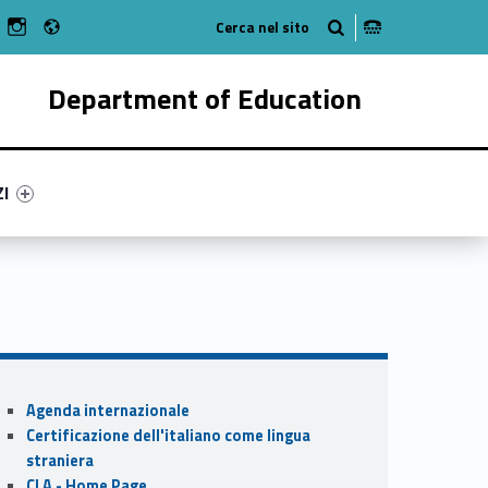
Radio
n Facebook
ebMan on Youtube
WebMan on Instagram
Department of Education
ry-38654-55
ntifier #link-menu-primary-24245-62
ZI
Sidebar
Agenda internazionale
Certificazione dell'italiano come lingua
straniera
CLA - Home Page