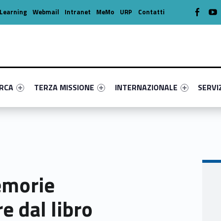
WebMan o
W
Learning
Webmail
Intranet
MeMo
URP
Contatti
enu-primary-41448-16
dentifier #link-menu-primary-1980-39
Link identifier #link-menu-primary-8930-49
Link identifier #link-menu-prima
Link ide
ERCA
TERZA MISSIONE
INTERNAZIONALE
SERVI
emorie
re dal libro