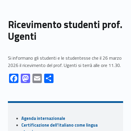
Ricevimento studenti prof.
Ugenti
Si informano gli studenti e le studentesse che il 26 marzo
2026 il ricevimento del prof. Ugenti si terrà alle ore 11.30.
Link identifier #identifier__44530-1
Link identifier #identifier__53331-2
Link identifier #identifier__4645-3
Link identifier #identifier__52302-4
F
M
E
S
ac
as
m
h
Skip back to navigation
e
to
ai
ar
b
d
l
e
o
o
Sidebar
Agenda internazionale
o
n
Certificazione dell'italiano come lingua