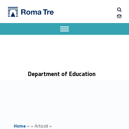
Primary Menu
Ricevimento studenti prof. Ugenti - Dipartimento di Scienze della Formazione
Dipartimento di Scienze della Formazione
Dipartimento di Scienze della Formazione dell'Università degli Studi Roma Tre
Apri il menu secondario
Header info sidebar
Department of Education
Home
»
»
Articoli
»