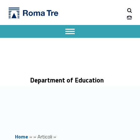
Primary Menu
Dipartimento di Scienze della Formazione
Ricevimento studenti Prof. Emanuele Rossi - Dipartimento di Scienze della Formazione
Dipartimento di Scienze della Formazione dell'Università degli Studi Roma Tre
Apri il menu secondario
Header info sidebar
Department of Education
Home
»
»
Articoli
»