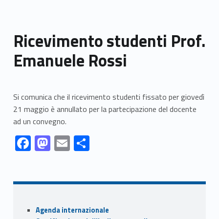
Ricevimento studenti Prof.
Emanuele Rossi
Si comunica che il ricevimento studenti fissato per giovedì
21 maggio è annullato per la partecipazione del docente
ad un convegno.
Link identifier #identifier__170368-1
Link identifier #identifier__189588-2
Link identifier #identifier__38670-3
Link identifier #identifier__128051-4
F
M
E
S
ac
as
m
h
Skip back to navigation
e
to
ai
ar
b
d
l
e
o
o
Sidebar
Agenda internazionale