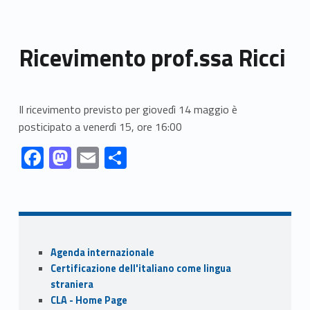
Ricevimento prof.ssa Ricci
Il ricevimento previsto per giovedì 14 maggio è
posticipato a venerdì 15, ore 16:00
Link identifier #identifier__56582-1
Link identifier #identifier__194495-2
Link identifier #identifier__184675-3
Link identifier #identifier__156577-4
F
M
E
S
ac
as
m
h
Skip back to navigation
e
to
ai
ar
b
d
l
e
o
o
Sidebar
Agenda internazionale
o
n
Certificazione dell'italiano come lingua
k
straniera
CLA - Home Page