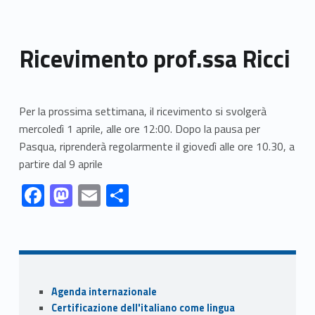
Ricevimento prof.ssa Ricci
Per la prossima settimana, il ricevimento si svolgerà
mercoledì 1 aprile, alle ore 12:00. Dopo la pausa per
Pasqua, riprenderà regolarmente il giovedì alle ore 10.30, a
partire dal 9 aprile
Link identifier #identifier__196480-1
Link identifier #identifier__14889-2
Link identifier #identifier__56148-3
Link identifier #identifier__4745-4
F
M
E
S
ac
as
m
h
Skip back to navigation
e
to
ai
ar
b
d
l
e
o
o
Sidebar
Agenda internazionale
o
n
Certificazione dell'italiano come lingua