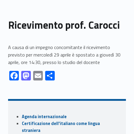
Ricevimento prof. Carocci
A causa di un impegno concomitante il ricevimento
previsto per mercoledì 29 aprile è spostato a giovedì 30
aprile, ore 14:30, presso lo studio del docente
Link identifier #identifier__125625-1
Link identifier #identifier__20533-2
Link identifier #identifier__167721-3
Link identifier #identifier__187782-4
F
M
E
S
ac
as
m
h
Skip back to navigation
e
to
ai
ar
b
d
l
e
o
o
Sidebar
Agenda internazionale
o
n
Certificazione dell'italiano come lingua
k
straniera