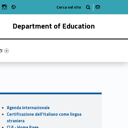
Radio
n Facebook
ebMan on Youtube
WebMan on Instagram
Department of Education
ry-99610-55
ntifier #link-menu-primary-88906-62
ZI
Sidebar
Agenda internazionale
Certificazione dell'italiano come lingua
straniera
CLA - Home Page