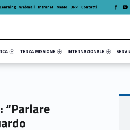
WebMan o
W
Learning
Webmail
Intranet
MeMo
URP
Contatti
enu-primary-9009-16
dentifier #link-menu-primary-83723-39
Link identifier #link-menu-primary-12226-49
Link identifier #link-menu-prima
Link ide
ERCA
TERZA MISSIONE
INTERNAZIONALE
SERVI
: “Parlare
uardo