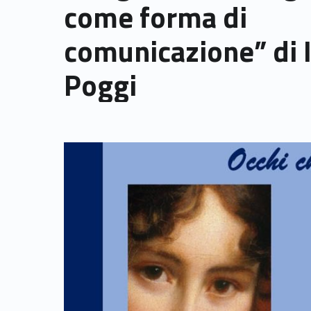
come forma di
comunicazione” di 
Poggi
Link identifier archive #link-archive-thumb-soap-87821