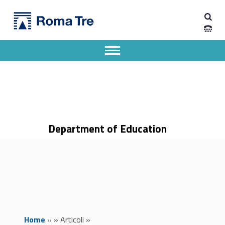
Primary Menu
Dipartimento di Scienze della Formazione
Seminari prof. Claudio Faccenna (Roma Tre) e prof. Sean Willet (ETH Zurich) - Dipartimento di Scienze della Formazione
Dipartimento di Scienze della Formazione dell'Università degli Studi Roma Tre
Apri il menu secondario
Header info sidebar
Department of Education
Home
»
»
Articoli
»