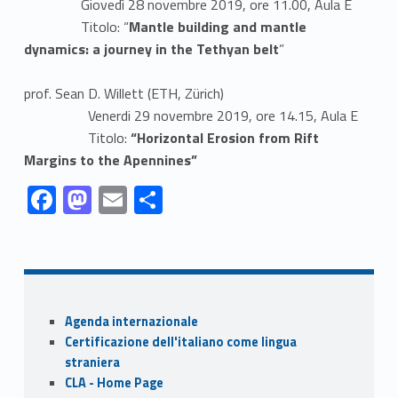
Giovedì 28 novembre 2019, ore 11.00, Aula E
Titolo: “
Mantle building and mantle
dynamics: a journey in the Tethyan belt
”
prof. Sean D. Willett (ETH, Zürich)
Venerdi 29 novembre 2019, ore 14.15, Aula E
Titolo:
“Horizontal Erosion from Rift
Margins to the Apennines”
Link identifier #identifier__102246-1
Link identifier #identifier__11756-2
Link identifier #identifier__170482-3
Link identifier #identifier__122798-4
F
M
E
S
ac
as
m
h
Skip back to navigation
e
to
ai
ar
b
d
l
e
o
o
Sidebar
Agenda internazionale
o
n
Certificazione dell'italiano come lingua
k
straniera
CLA - Home Page