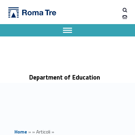
Primary Menu
Dipartimento di Scienze della Formazione
Il prof. Napolitano a Herzliya (Israele) - Dipartimento di Scienze della Formazione
Dipartimento di Scienze della Formazione dell'Università degli Studi Roma Tre
Apri il menu secondario
Header info sidebar
Department of Education
Home
»
»
Articoli
»