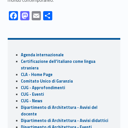
Link identifier #identifier__111548-1
Link identifier #identifier__97055-2
Link identifier #identifier__101575-3
Link identifier #identifier__29959-4
F
M
E
S
ac
as
m
h
Skip back to navigation
e
to
ai
ar
b
d
l
e
o
o
Sidebar
Agenda internazionale
o
n
Certificazione dell'italiano come lingua
k
straniera
CLA - Home Page
Comitato Unico di Garanzia
CUG - Approfondimenti
CUG - Eventi
CUG - News
Dipartimento di Architettura - Avvisi del
docente
Dipartimento di Architettura - Avvisi didattici
Dipartimento di Architettura - Eventi