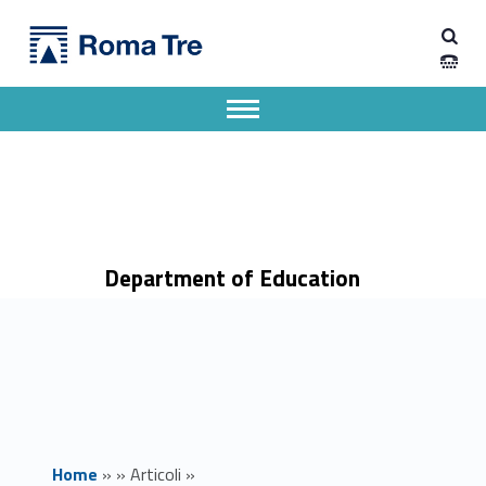
Primary Menu
Dipartimento di Scienze della Formazione
Il prof. John McCourt a South Bend, Indiana (Usa) - Dipartimento di Scienze della Formazione
Dipartimento di Scienze della Formazione dell'Università degli Studi Roma Tre
Apri il menu secondario
Header info sidebar
Department of Education
Home
»
»
Articoli
»