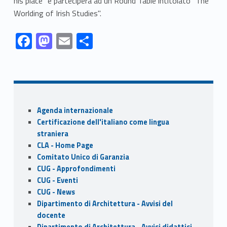
his place" e parteciperà ad un Round Table intitolato "The
Worlding of Irish Studies".
Link identifier #identifier__169631-1
Link identifier #identifier__126330-2
Link identifier #identifier__188829-3
Link identifier #identifier__33594-4
F
M
E
S
ac
as
m
h
Skip back to navigation
e
to
ai
ar
b
d
l
e
o
o
Sidebar
Agenda internazionale
o
n
Certificazione dell'italiano come lingua
k
straniera
CLA - Home Page
Comitato Unico di Garanzia
CUG - Approfondimenti
CUG - Eventi
CUG - News
Dipartimento di Architettura - Avvisi del
docente
Dipartimento di Architettura - Avvisi didattici