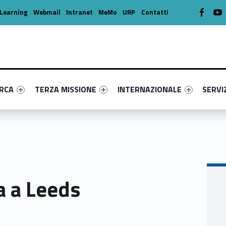
WebMan o
W
Learning
Webmail
Intranet
MeMo
URP
Contatti
enu-primary-94652-16
dentifier #link-menu-primary-46282-39
Link identifier #link-menu-primary-62541-49
Link identifier #link-menu-prima
Link ide
ERCA
TERZA MISSIONE
INTERNAZIONALE
SERVI
ca a Leeds