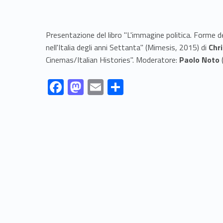
Presentazione del libro "L'immagine politica. Forme 
nell'Italia degli anni Settanta" (Mimesis, 2015) di
Chr
Cinemas/Italian Histories". Moderatore:
Paolo Noto
(
Link identifier #identifier__55763-1
Link identifier #identifier__138079-2
Link identifier #identifier__71771-3
Link identifier #identifier__57692-4
F
M
E
S
ac
as
m
h
Skip back to navigation
e
to
ai
ar
b
d
l
e
o
o
o
n
k