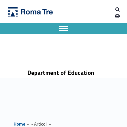
Primary Menu
Dipartimento di Scienze della Formazione
Il dott. Fracassa a Marsiglia - Dipartimento di Scienze della Formazione
Dipartimento di Scienze della Formazione dell'Università degli Studi Roma Tre
Apri il menu secondario
Header info sidebar
Department of Education
Home
»
»
Articoli
»