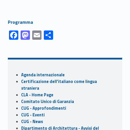
Link identifier #identifier__81586-2
Programma
Link identifier #identifier__162199-1
Link identifier #identifier__125813-2
Link identifier #identifier__74998-3
Link identifier #identifier__57216-4
F
M
E
S
ac
as
m
h
Skip back to navigation
e
to
ai
ar
b
d
l
e
o
o
Sidebar
Agenda internazionale
o
n
Certificazione dell'italiano come lingua
k
straniera
CLA - Home Page
Comitato Unico di Garanzia
CUG - Approfondimenti
CUG - Eventi
CUG - News
Dipartimento di Architettura - Avvisi del