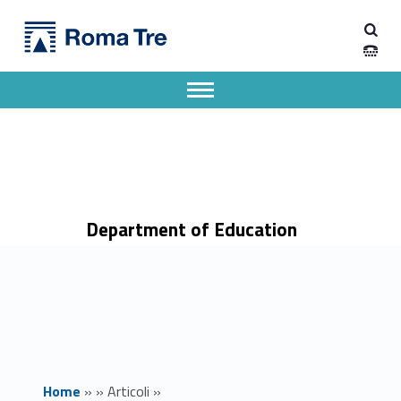
Primary Menu
Dipartimento di Scienze della Formazione
PeF 60 e PeF 30: istanza di riconoscimento crediti per tirocinio - Dipartimento di Scienze della Formazione
Dipartimento di Scienze della Formazione dell'Università degli Studi Roma Tre
Apri il menu secondario
Header info sidebar
Department of Education
Home
»
»
Articoli
»