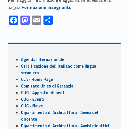
Link identifier #identifier__66171-2
pagina
Formazione insegnanti
.
Link identifier #identifier__125755-1
Link identifier #identifier__191456-2
Link identifier #identifier__137540-3
Link identifier #identifier__167189-4
F
M
E
S
ac
as
m
h
Skip back to navigation
e
to
ai
ar
b
d
l
e
o
o
Sidebar
Agenda internazionale
o
n
Certificazione dell'italiano come lingua
k
straniera
CLA - Home Page
Comitato Unico di Garanzia
CUG - Approfondimenti
CUG - Eventi
CUG - News
Dipartimento di Architettura - Avvisi del
docente
Dipartimento di Architettura - Avvisi didattici