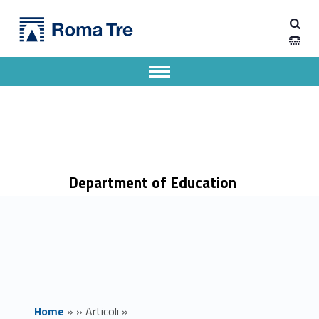
Primary Menu
Dipartimento di Scienze della Formazione
PeF 30 CFU ex art. 13: come presentare domanda di riconoscimento crediti - Dipartimento di Scienze della Formazione
Dipartimento di Scienze della Formazione dell'Università degli Studi Roma Tre
Apri il menu secondario
Header info sidebar
Department of Education
Home
»
»
Articoli
»