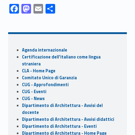
Link identifier #identifier__31853-1
Link identifier #identifier__168710-2
Link identifier #identifier__90223-3
Link identifier #identifier__125097-4
F
M
E
S
ac
as
m
h
Skip back to navigation
e
to
ai
ar
b
d
l
e
o
o
Sidebar
Agenda internazionale
o
n
Certificazione dell'italiano come lingua
k
straniera
CLA - Home Page
Comitato Unico di Garanzia
CUG - Approfondimenti
CUG - Eventi
CUG - News
Dipartimento di Architettura - Avvisi del
docente
Dipartimento di Architettura - Avvisi didattici
Dipartimento di Architettura - Eventi
Dipartimento di Architettura - Home Page