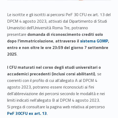
Le iscritte e gli iscritti ai percorsi PeF 30 CFU ex art. 13 del
DPCM 4 agosto 2023, attivati dal Dipartimento di Studi
Umanistici dell'Università Roma Tre, potranno
presentare
domanda di riconoscimento crediti solo
Link identifier #identifier__141314-1
dopo l'immatricolazione
,
attraverso il
sistema GOMP
,
entro e non oltre le ore 23:59 del giorno 7 settembre
2025
.
I CFU maturati nel corso degli studi universitari o
accademici precedenti (inclusi corsi abilitanti)
, se
coerenti con il profilo di cui all’allegato A al DPCM 4
agosto 2023, potranno essere riconosciuti ai fini
dell’abbreviazione dei percorsi secondo le modalità e nei
limiti indicati nell’allegato B al DPCM 4 agosto 2023.
Link identifier #identifier__24268-2
Si prega di consultare la pagina web relativa al percorso
PeF 30CFU ex art. 13
.