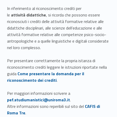
In riferimento al riconoscimento crediti per
le
attività
didattiche
, si ricorda che possono essere
riconosciuti i crediti delle attività formative relative alle
didattiche disciplinari, alle scienze dell’educazione e alle
attività formative relative alle competenze psico-socio-
antropologiche e a quelle linguistiche e digitali considerate
nel loro complesso.
Per presentare correttamente la propria istanza di
riconoscimento crediti leggere le istruzioni riportate nella
Link identifier #identifier__55725-3
guida
Come presentare la domanda per il
riconoscimento dei crediti
.
Link identifier #identifier__5627-4
Per maggiori informazioni scrivere a
pef.studiumanistici@uniroma3.it
.
Link identifier #identifier__102070-5
Altre informazioni sono reperibili sul sito del
CAFIS di
Roma Tre
.