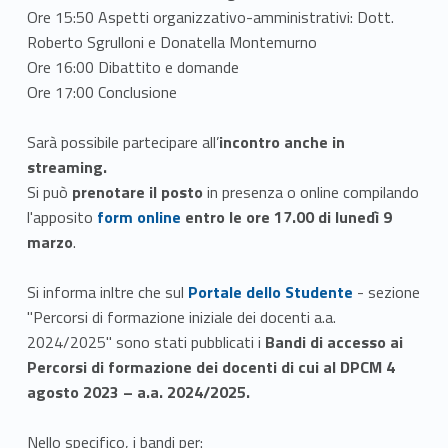
Ore 15:50 Aspetti organizzativo-amministrativi: Dott.
Roberto Sgrulloni e Donatella Montemurno
Ore 16:00 Dibattito e domande
Ore 17:00 Conclusione
Sarà possibile partecipare all’
incontro anche in
streaming.
Si può
prenotare il posto
in presenza o online compilando
Link identifier #identifier__4966-1
l'apposito
form online
entro le ore 17.00 di lunedì 9
marzo
.
Link identifier #identifier__115692-2
Si informa inltre che sul
Portale dello Studente
- sezione
"Percorsi di formazione iniziale dei docenti a.a.
2024/2025" sono stati pubblicati i
Bandi di accesso ai
Percorsi di formazione dei docenti di cui al DPCM 4
agosto 2023 – a.a. 2024/2025.
Nello specifico, i bandi per: