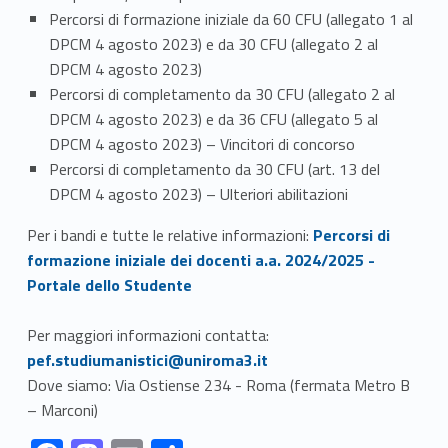
Percorsi di formazione iniziale da 60 CFU (allegato 1 al
DPCM 4 agosto 2023) e da 30 CFU (allegato 2 al
DPCM 4 agosto 2023)
Percorsi di completamento da 30 CFU (allegato 2 al
DPCM 4 agosto 2023) e da 36 CFU (allegato 5 al
DPCM 4 agosto 2023) – Vincitori di concorso
Percorsi di completamento da 30 CFU (art. 13 del
DPCM 4 agosto 2023) – Ulteriori abilitazioni
Link identifier #identifier__40950-3
Per i bandi e tutte le relative informazioni:
Percorsi di
formazione iniziale dei docenti a.a. 2024/2025 -
Portale dello Studente
Link identifier #identifier__18158-4
Per maggiori informazioni contatta:
pef.studiumanistici@uniroma3.it
Dove siamo: Via Ostiense 234 - Roma (fermata Metro B
– Marconi)
Link identifier #identifier__44937-1
Link identifier #identifier__114142-2
Link identifier #identifier__152298-3
Link identifier #identifier__197411-4