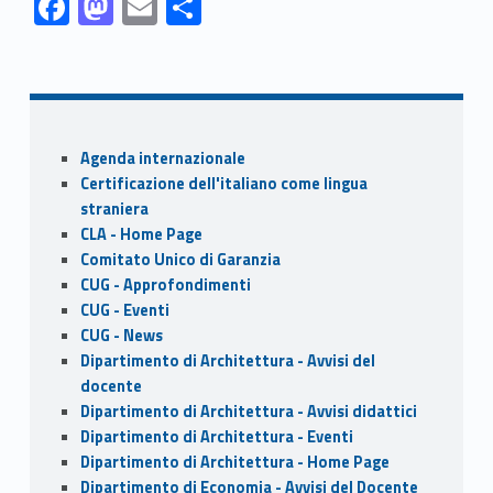
F
M
E
S
ac
as
m
h
Skip back to navigation
e
to
ai
ar
b
d
l
e
o
o
Sidebar
Agenda internazionale
o
n
Certificazione dell'italiano come lingua
k
straniera
CLA - Home Page
Comitato Unico di Garanzia
CUG - Approfondimenti
CUG - Eventi
CUG - News
Dipartimento di Architettura - Avvisi del
docente
Dipartimento di Architettura - Avvisi didattici
Dipartimento di Architettura - Eventi
Dipartimento di Architettura - Home Page
Dipartimento di Economia - Avvisi del Docente