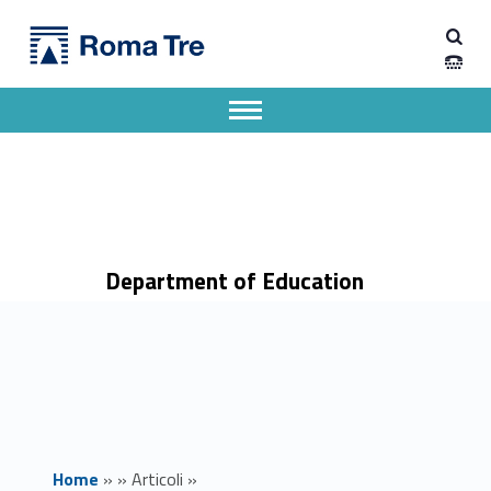
Primary Menu
Dipartimento di Scienze della Formazione
Open Day percorsi PeF e bando di ammissione - Dipartimento di Scienze della Formazione
Dipartimento di Scienze della Formazione dell'Università degli Studi Roma Tre
Apri il menu secondario
Header info sidebar
Department of Education
Home
»
»
Articoli
»