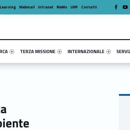
WebMan o
W
Learning
Webmail
Intranet
MeMo
URP
Contatti
enu-primary-84417-16
dentifier #link-menu-primary-66646-39
Link identifier #link-menu-primary-8913-49
Link identifier #link-menu-prima
Link ide
ERCA
TERZA MISSIONE
INTERNAZIONALE
SERVI
ca
biente