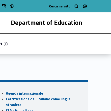
Radio
n Facebook
ebMan on Youtube
WebMan on Instagram
Department of Education
ry-86113-55
ntifier #link-menu-primary-76264-62
ZI
Sidebar
Agenda internazionale
Certificazione dell'italiano come lingua
straniera
CLA - Home Page