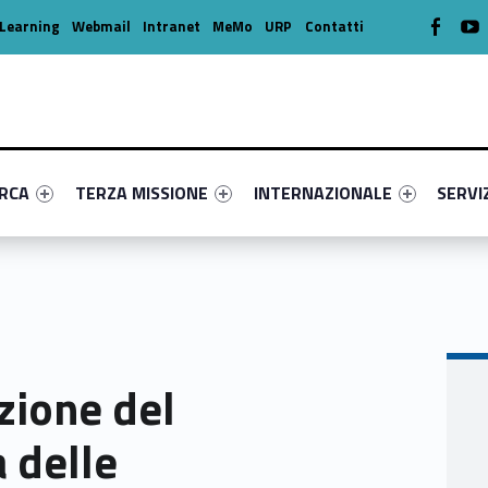
WebMan o
W
Learning
Webmail
Intranet
MeMo
URP
Contatti
enu-primary-85928-16
dentifier #link-menu-primary-65218-39
Link identifier #link-menu-primary-90859-49
Link identifier #link-menu-prima
Link ide
ERCA
TERZA MISSIONE
INTERNAZIONALE
SERVI
zione del
 delle