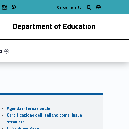
Radio
n Facebook
ebMan on Youtube
WebMan on Instagram
Department of Education
ry-38193-55
ntifier #link-menu-primary-28760-62
ZI
Sidebar
Agenda internazionale
Certificazione dell'italiano come lingua
straniera
CLA - Home Page