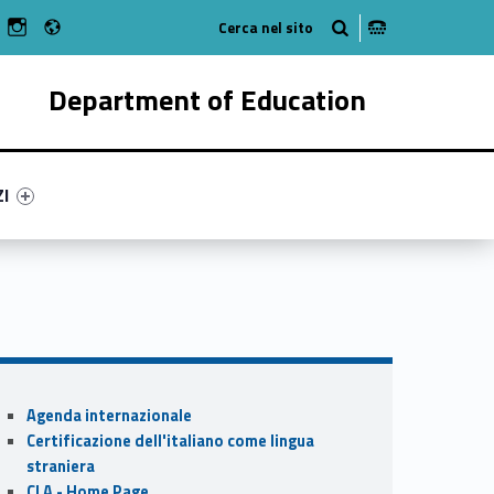
Radio
n Facebook
ebMan on Youtube
WebMan on Instagram
Department of Education
ry-26991-55
ntifier #link-menu-primary-63006-62
ZI
Sidebar
Agenda internazionale
Certificazione dell'italiano come lingua
straniera
CLA - Home Page