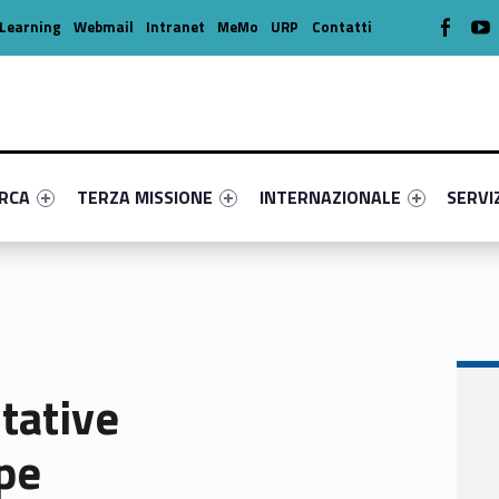
WebMan o
W
Learning
Webmail
Intranet
MeMo
URP
Contatti
enu-primary-45129-16
dentifier #link-menu-primary-24222-39
Link identifier #link-menu-primary-36717-49
Link identifier #link-menu-prima
Link ide
ERCA
TERZA MISSIONE
INTERNAZIONALE
SERVI
tative
ope