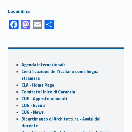
Link identifier #identifier__141785-1
Locandina
Link identifier #identifier__55328-1
Link identifier #identifier__184652-2
Link identifier #identifier__144425-3
Link identifier #identifier__133340-4
F
M
E
S
ac
as
m
h
Skip back to navigation
e
to
ai
ar
b
d
l
e
o
o
Sidebar
Agenda internazionale
o
n
Certificazione dell'italiano come lingua
k
straniera
CLA - Home Page
Comitato Unico di Garanzia
CUG - Approfondimenti
CUG - Eventi
CUG - News
Dipartimento di Architettura - Avvisi del
docente