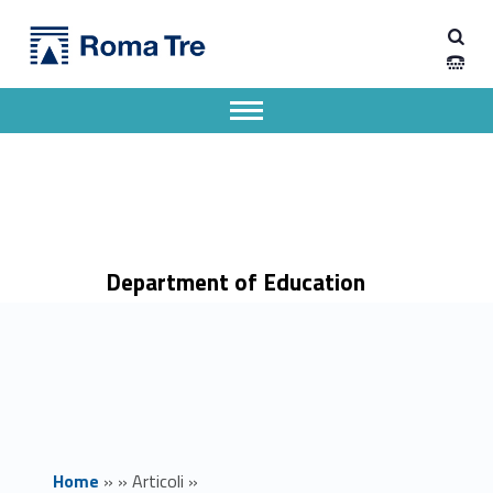
Primary Menu
Dipartimento di Scienze della Formazione
La stesura della tesi di laurea-incontri del Servizio S.Tu.Di. rivolti ai laureandi - Dipartimento di Scienze della Formazione
Dipartimento di Scienze della Formazione dell'Università degli Studi Roma Tre
Apri il menu secondario
Header info sidebar
Department of Education
Home
»
»
Articoli
»