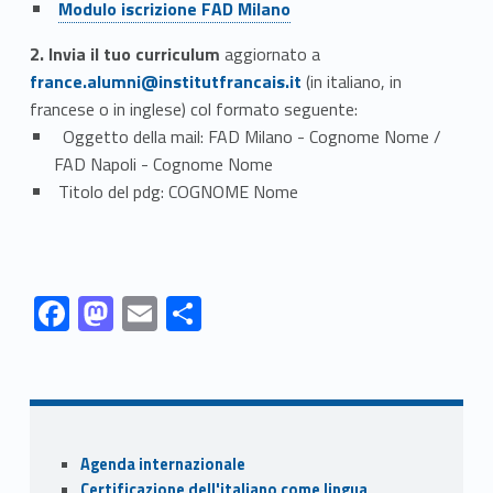
Modulo iscrizione FAD Milano
Link identifier #identifier__77418-4
2. Invia il tuo curriculum
aggiornato a
france.alumni@institutfrancais.it
(in italiano, in
francese o in inglese) col formato seguente:
Oggetto della mail: FAD Milano - Cognome Nome /
FAD Napoli - Cognome Nome
Titolo del pdg: COGNOME Nome
Link identifier #identifier__148489-1
Link identifier #identifier__173097-2
Link identifier #identifier__74879-3
Link identifier #identifier__94309-4
F
M
E
S
ac
as
m
h
Skip back to navigation
e
to
ai
ar
b
d
l
e
o
o
Sidebar
Agenda internazionale
o
n
Certificazione dell'italiano come lingua