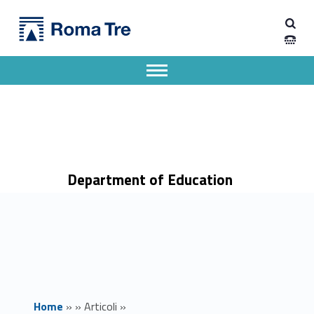
Primary Menu
Dipartimento di Scienze della Formazione
CCI France Italie | France Alumni Career Day - Dipartimento di Scienze della Formazione
Dipartimento di Scienze della Formazione dell'Università degli Studi Roma Tre
Apri il menu secondario
Header info sidebar
Department of Education
Home
»
»
Articoli
»