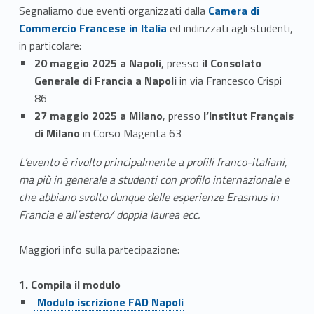
Link identifier #identifier__23838-1
Segnaliamo due eventi organizzati dalla
Camera di
Commercio Francese in Italia
ed indirizzati agli studenti,
in particolare:
20 maggio 2025 a Napoli
, presso
il Consolato
Generale di Francia a Napoli
in via Francesco Crispi
86
27 maggio 2025 a Milano
, presso
l’Institut Français
di Milano
in Corso Magenta 63
L’evento è rivolto principalmente a profili franco-italiani,
ma più in generale a studenti con profilo internazionale e
che abbiano svolto dunque delle esperienze Erasmus in
Francia e all’estero/ doppia laurea ecc.
Maggiori info sulla partecipazione:
1. Compila il modulo
Link identifier #identifier__147894-2
Modulo iscrizione FAD Napoli
Link identifier #identifier__58462-3