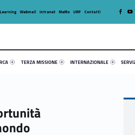
WebMan o
W
Learning
Webmail
Intranet
MeMo
URP
Contatti
enu-primary-20304-16
dentifier #link-menu-primary-48578-39
Link identifier #link-menu-primary-85341-49
Link identifier #link-menu-prima
Link ide
ERCA
TERZA MISSIONE
INTERNAZIONALE
SERVI
ortunità
 mondo