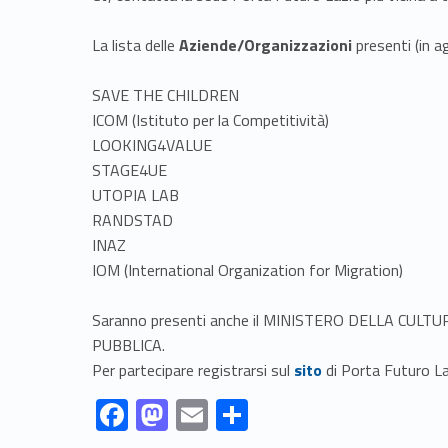
La lista delle
Aziende/Organizzazioni
presenti (in 
SAVE THE CHILDREN
ICOM (Istituto per la Competitività)
LOOKING4VALUE
STAGE4UE
UTOPIA LAB
RANDSTAD
INAZ
IOM (International Organization for Migration)
Saranno presenti anche il MINISTERO DELLA CUL
PUBBLICA.
Link identifier #identifier__53785-1
Per partecipare registrarsi sul
sito
di Porta Futuro La
Link identifier #identifier__147344-1
Link identifier #identifier__23739-2
Link identifier #identifier__84851-3
Link identifier #identifier__160760-4
F
M
E
S
ac
as
m
h