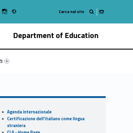
Radio
n Facebook
ebMan on Youtube
WebMan on Instagram
Department of Education
ry-2729-55
ntifier #link-menu-primary-28829-62
ZI
Sidebar
Agenda internazionale
Certificazione dell'italiano come lingua
straniera
CLA - Home Page