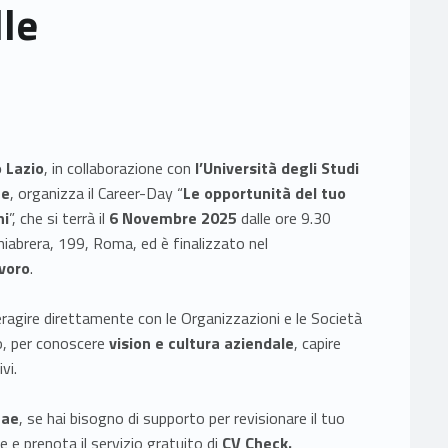
lle
 Lazio
, in collaborazione con
l’Università degli Studi
he
, organizza il Career-Day “
Le opportunità del tuo
ni
”, che si terrà il
6 Novembre 2025
dalle ore 9.30
Chiabrera, 199, Roma, ed è finalizzato nel
avoro
.
eragire direttamente con le Organizzazioni e le Società
to, per conoscere
vision e cultura aziendale
, capire
vi.
tae
, se hai bisogno di supporto per revisionare il tuo
e e prenota il servizio gratuito di
CV Check.