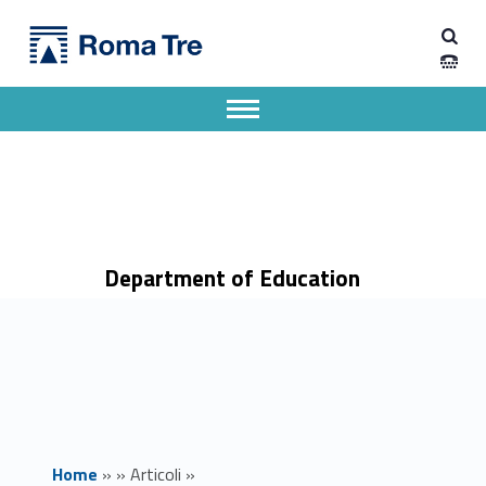
Primary Menu
Dipartimento di Scienze della Formazione
Bando di ammissione ai corsi di laurea magistrali a.a. 2025-2026 - Dipartimento di Scienze della Formazione
Dipartimento di Scienze della Formazione dell'Università degli Studi Roma Tre
Apri il menu secondario
Header info sidebar
Department of Education
Home
»
»
Articoli
»