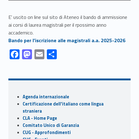
E' uscito on line sul sito di Ateneo il bando di ammissione
ai corsi di laurea magistrali per il rpossimo anno
accademico.
Link identifier #identifier__15247-1
Bando per l’iscrizione alle magistrali a.a. 2025-2026
Link identifier #identifier__78788-1
Link identifier #identifier__59968-2
Link identifier #identifier__177887-3
Link identifier #identifier__180348-4
F
M
E
S
ac
as
m
h
Skip back to navigation
e
to
ai
ar
b
d
l
e
o
o
Sidebar
Agenda internazionale
o
n
Certificazione dell'italiano come lingua
k
straniera
CLA - Home Page
Comitato Unico di Garanzia
CUG - Approfondimenti