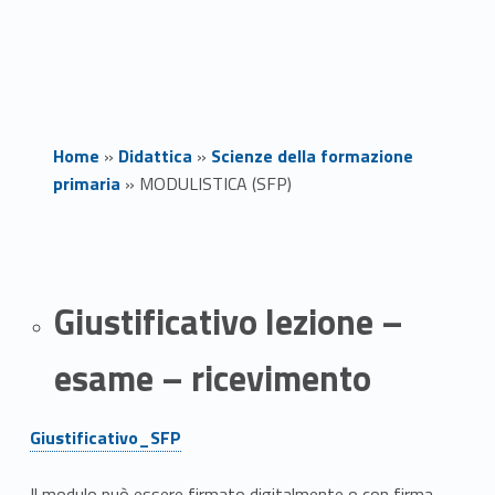
Home
»
Didattica
»
Scienze della formazione
primaria
»
MODULISTICA (SFP)
M
O
Giustificativo lezione –
D
esame – ricevimento
U
L
Link identifier #identifier__134157-1
Giustificativo_SFP
I
Il modulo può essere firmato digitalmente o con firma