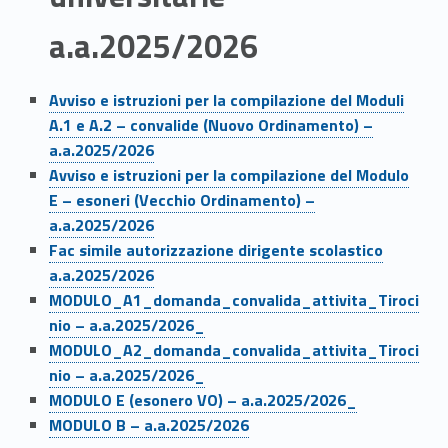
a.a.2025/2026
Link identifier #identifier__8207-2
Avviso e istruzioni per la compilazione del Moduli
A.1 e A.2 – convalide (Nuovo Ordinamento) –
a.a.2025/2026
Link identifier #identifier__97656-3
Avviso e istruzioni per la compilazione del Modulo
E – esoneri (Vecchio Ordinamento) –
a.a.2025/2026
Link identifier #identifier__64575-4
Fac simile autorizzazione dirigente scolastico
a.a.2025/2026
Link identifier #identifier__148520-5
MODULO_A1_domanda_convalida_attivita_Tiroci
nio – a.a.2025/2026_
Link identifier #identifier__187463-6
MODULO_A2_domanda_convalida_attivita_Tiroci
nio – a.a.2025/2026_
Link identifier #identifier__23239-7
MODULO E (esonero VO) – a.a.2025/2026_
Link identifier #identifier__173610-8
MODULO B – a.a.2025/2026