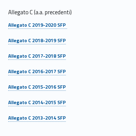
Allegato C (a.a. precedenti)
Link identifier #identifier__42965-9
Allegato C 2019-2020 SFP
Link identifier #identifier__102382-10
Allegato C 2018-2019 SFP
Link identifier #identifier__164660-11
Allegato C 2017-2018 SFP
Link identifier #identifier__73199-12
Allegato C 2016-2017 SFP
Link identifier #identifier__152076-13
Allegato C 2015-2016 SFP
Link identifier #identifier__31053-14
Allegato C 2014-2015 SFP
Link identifier #identifier__176335-15
Allegato C 2013-2014 SFP