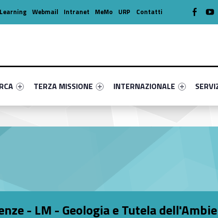
WebMan o
W
Learning
Webmail
Intranet
MeMo
URP
Contatti
enu-primary-59228-16
dentifier #link-menu-primary-33741-39
Link identifier #link-menu-primary-52867-49
Link identifier #link-menu-prima
Link ide
ERCA
TERZA MISSIONE
INTERNAZIONALE
SERVI
enze - LM - Geologia e Tutela dell'Ambi