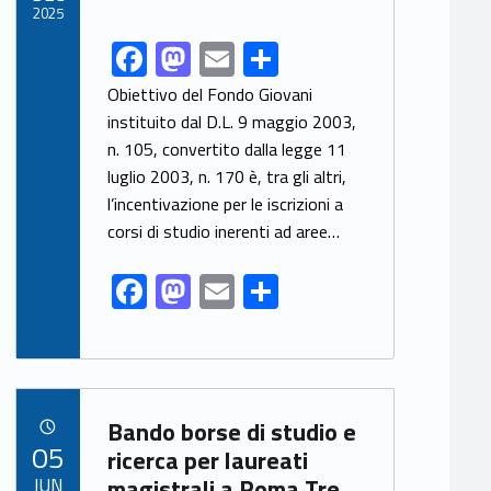
k
2025
F
M
E
S
Link identifier share facebook archive #share-link-archive-98186
ac
as
m
h
Obiettivo del Fondo Giovani
e
to
ai
ar
instituito dal D.L. 9 maggio 2003,
n. 105, convertito dalla legge 11
b
d
l
e
luglio 2003, n. 170 è, tra gli altri,
o
o
l’incentivazione per le iscrizioni a
o
n
corsi di studio inerenti ad aree…
k
F
M
E
S
ac
as
m
h
e
to
ai
ar
b
d
l
e
Link identifier archive #link-archive-57816
o
o
Bando borse di studio e
POSTED ON:
05
o
n
ricerca per laureati
JUN
magistrali a Roma Tre