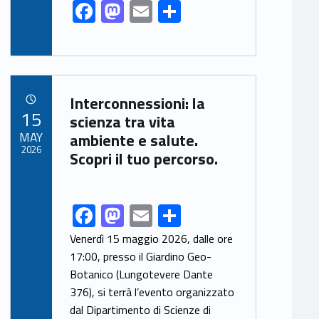
F
M
E
S
ac
as
m
h
e
to
ai
ar
b
d
l
e
Link identifier archive #link-archive-10374
o
o
Interconnessioni: la
POSTED ON:
15
o
n
scienza tra vita
MAY
ambiente e salute.
k
2026
Scopri il tuo percorso.
F
M
E
S
Link identifier share facebook archive #share-link-archive-124
ac
as
m
h
Venerdì 15 maggio 2026, dalle ore
e
to
ai
ar
17:00, presso il Giardino Geo-
Botanico (Lungotevere Dante
b
d
l
e
376), si terrà l’evento organizzato
o
o
dal Dipartimento di Scienze di