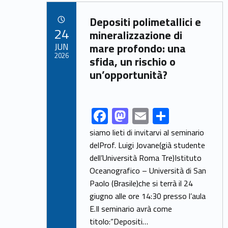
b
d
l
e
Link identifier archive #link-archive-47693
o
o
Depositi polimetallici e
POSTED ON:
24
o
n
mineralizzazione di
JUN
mare profondo: una
k
2026
sfida, un rischio o
un’opportunità?
F
M
E
S
Link identifier share facebook archive #share-link-archive-88174
ac
as
m
h
siamo lieti di invitarvi al seminario
e
to
ai
ar
delProf. Luigi Jovane(già studente
dell’Università Roma Tre)Istituto
b
d
l
e
Oceanografico – Università di San
o
o
Paolo (Brasile)che si terrà il 24
o
n
giugno alle ore 14:30 presso l’aula
k
E.Il seminario avrà come
titolo:“Depositi…