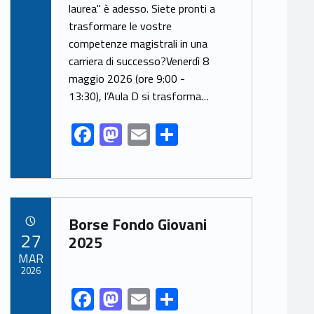
laurea" è adesso. Siete pronti a
b
d
l
e
trasformare le vostre
o
o
competenze magistrali in una
o
n
carriera di successo?Venerdì 8
k
maggio 2026 (ore 9:00 -
13:30), l’Aula D si trasforma…
F
M
E
S
ac
as
m
h
e
to
ai
ar
b
d
l
e
Link identifier archive #link-archive-29221
o
o
Borse Fondo Giovani
POSTED ON:
27
o
n
2025
MAR
k
2026
F
M
E
S
Link identifier share facebook archive #share-link-archive-72446