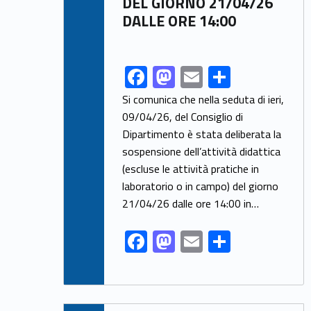
DEL GIORNO 21/04/26
DALLE ORE 14:00
F
M
E
S
Link identifier share facebook archive #share-link-archive-5975
ac
as
m
h
Si comunica che nella seduta di ieri,
e
to
ai
ar
09/04/26, del Consiglio di
Dipartimento è stata deliberata la
b
d
l
e
sospensione dell’attività didattica
o
o
(escluse le attività pratiche in
o
n
laboratorio o in campo) del giorno
k
21/04/26 dalle ore 14:00 in…
F
M
E
S
ac
as
m
h
e
to
ai
ar
b
d
l
e