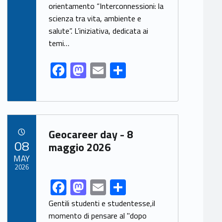
o
n
orientamento “Interconnessioni: la
k
scienza tra vita, ambiente e
salute”. L’iniziativa, dedicata ai
temi…
F
M
E
S
ac
as
m
h
e
to
ai
ar
b
d
l
e
Link identifier archive #link-archive-38300
o
o
Geocareer day - 8
POSTED ON:
08
o
n
maggio 2026
MAY
k
2026
F
M
E
S
Link identifier share facebook archive #share-link-archive-36174
ac
as
m
h
Gentili studenti e studentesse,il
e
to
ai
ar
momento di pensare al "dopo