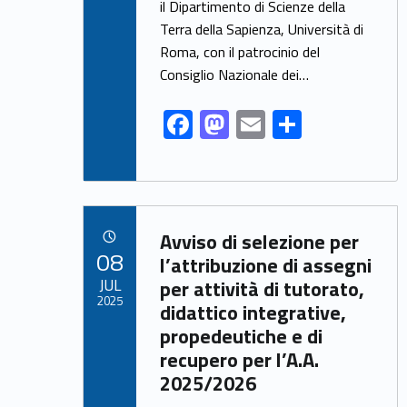
o
o
il Dipartimento di Scienze della
o
n
Terra della Sapienza, Università di
k
Roma, con il patrocinio del
Consiglio Nazionale dei…
F
M
E
S
ac
as
m
h
e
to
ai
ar
b
d
l
e
Link identifier archive #link-archive-4471
o
o
Avviso di selezione per
POSTED ON:
08
o
n
l’attribuzione di assegni
JUL
per attività di tutorato,
k
2025
didattico integrative,
propedeutiche e di
recupero per l’A.A.
2025/2026