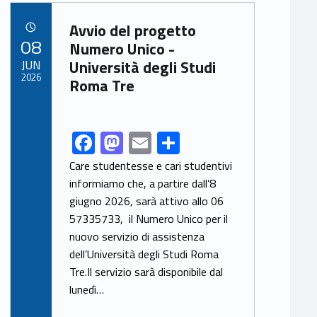
Link identifier archive #link-archive-14249
Avvio del progetto
POSTED ON:
08
Numero Unico -
JUN
Università degli Studi
2026
Roma Tre
F
M
E
S
Link identifier share facebook archive #share-link-archive-67805
ac
as
m
h
Care studentesse e cari studentivi
e
to
ai
ar
informiamo che, a partire dall’8
giugno 2026, sarà attivo allo 06
b
d
l
e
57335733, il Numero Unico per il
o
o
nuovo servizio di assistenza
o
n
dell’Università degli Studi Roma
k
Tre.Il servizio sarà disponibile dal
lunedì…