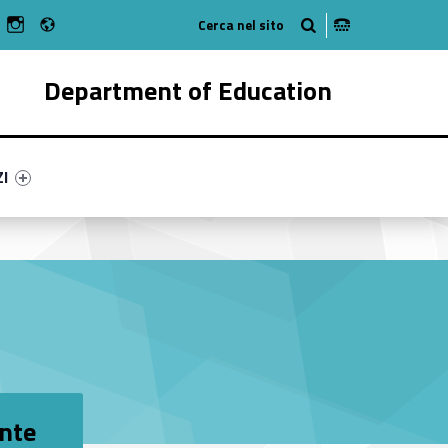
Radio
n Facebook
ebMan on Youtube
WebMan on Instagram
Department of Education
ry-18663-55
ntifier #link-menu-primary-8488-62
ZI
ente