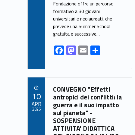
o
n
Fondazione offre un percorso
k
formativo a 30 giovani
universitari e neolaureati, che
prevede una Summer School
gratuita e successive…
F
M
E
S
ac
as
m
h
e
to
ai
ar
b
d
l
e
Link identifier archive #link-archive-17199
o
o
CONVEGNO "Effetti
POSTED ON:
10
o
n
antropici dei conflitti: la
APR
guerra e il suo impatto
k
2026
sul pianeta" -
SOSPENSIONE
ATTIVITA' DIDATTICA