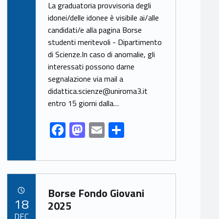
ac
as
m
h
La graduatoria provvisoria degli
e
to
ai
ar
idonei/delle idonee è visibile ai/alle
candidati/e alla pagina Borse
b
d
l
e
studenti meritevoli - Dipartimento
o
o
di Scienze.In caso di anomalie, gli
o
n
interessati possono darne
k
segnalazione via mail a
didattica.scienze@uniroma3.it
entro 15 giorni dalla…
F
M
E
S
ac
as
m
h
e
to
ai
ar
b
d
l
e
Link identifier archive #link-archive-79025
o
o
Borse Fondo Giovani
POSTED ON:
18
o
n
2025
DEC