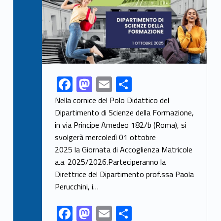
F
M
E
S
Link identifier share facebook archive #share-link-archive-5488
ac
as
m
h
Nella cornice del Polo Didattico del
e
to
ai
ar
Dipartimento di Scienze della Formazione,
in via Principe Amedeo 182/b (Roma), si
b
d
l
e
svolgerà mercoledì 01 ottobre
o
o
2025 la Giornata di Accoglienza Matricole
o
n
a.a. 2025/2026.Parteciperanno la
k
Direttrice del Dipartimento prof.ssa Paola
Perucchini, i…
F
M
E
S