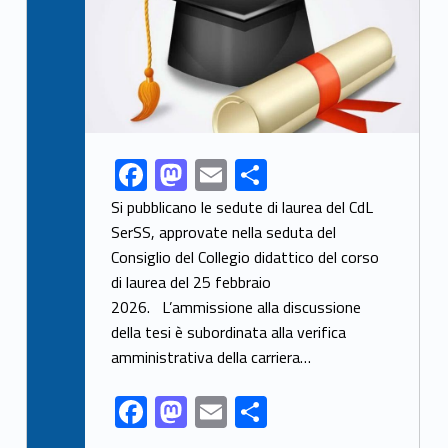
F
M
E
S
Link identifier share facebook archive #share-link-archive-94453
ac
as
m
h
Si pubblicano le sedute di laurea del CdL
e
to
ai
ar
SerSS, approvate nella seduta del
Consiglio del Collegio didattico del corso
b
d
l
e
di laurea del 25 febbraio
o
o
2026. L’ammissione alla discussione
o
n
della tesi è subordinata alla verifica
k
amministrativa della carriera…
F
M
E
S
ac
as
m
h