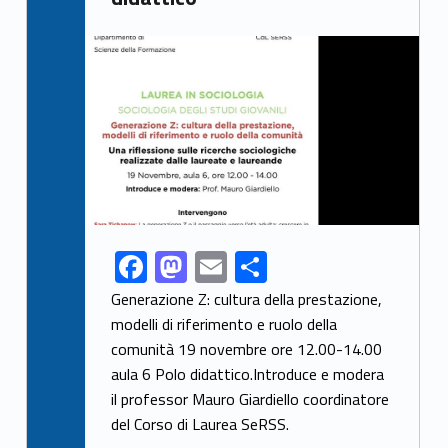
Link identifier archive #link-archive-thumb-soap-83000
F
M
E
S
Link identifier share facebook archive #share-link-archive-77281
ac
as
m
h
Generazione Z: cultura della prestazione,
e
to
ai
ar
modelli di riferimento e ruolo della
comunità 19 novembre ore 12.00-14.00
b
d
l
e
aula 6 Polo didattico.Introduce e modera
o
o
il professor Mauro Giardiello coordinatore
o
n
del Corso di Laurea SeRSS.