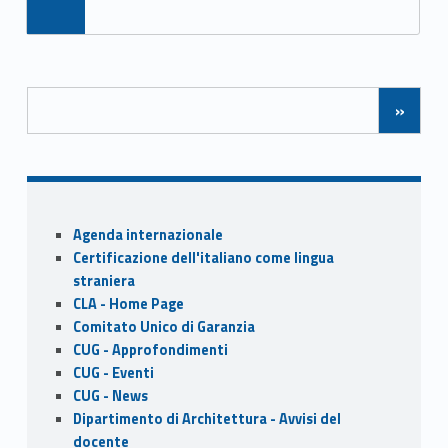
ac
as
m
h
o
n
e
to
ai
ar
k
b
d
l
e
Posts Navigation
o
o
»
o
n
k
Sidebar
Agenda internazionale
Certificazione dell'italiano come lingua
straniera
CLA - Home Page
Comitato Unico di Garanzia
CUG - Approfondimenti
CUG - Eventi
CUG - News
Dipartimento di Architettura - Avvisi del
docente