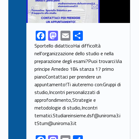
F
M
E
S
Link identifier share facebook archive #share-link-archive-21303
ac
as
m
h
Sportello didatticoHai difficoltà
e
to
ai
ar
nell'organizzazione dello studio e nella
preparazione degli esami?Puoi trovarci:Via
b
d
l
e
principe Amedeo 184 stanza 17 primo
o
o
pianoContattaci per prendere un
o
n
appuntamento!Ti aiuteremo con:Gruppi di
k
studio,Incontri personalizzati di
approfondimento,Strategie e
metodologie di studio,Incontri
tematici.Studiareinsieme.dsf@uniroma3.i
tStum@uniroma3.it