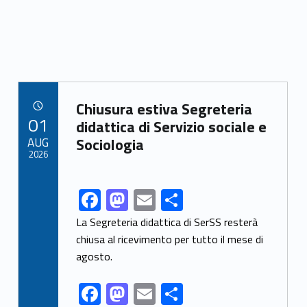
Link identifier archive #link-archive-98493
Chiusura estiva Segreteria
POSTED ON:
01
didattica di Servizio sociale e
AUG
Sociologia
2026
F
M
E
S
Link identifier share facebook archive #share-link-archive-38820
ac
as
m
h
La Segreteria didattica di SerSS resterà
e
to
ai
ar
chiusa al ricevimento per tutto il mese di
agosto.
b
d
l
e
o
o
F
M
E
S