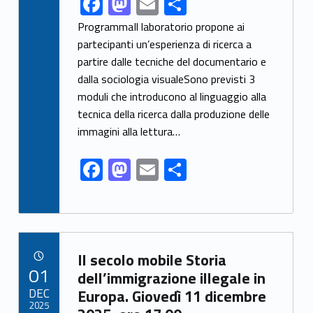
F
M
E
S
ac
as
m
h
ProgrammaIl laboratorio propone ai
e
to
ai
ar
partecipanti un’esperienza di ricerca a
partire dalle tecniche del documentario e
b
d
l
e
dalla sociologia visualeSono previsti 3
o
o
moduli che introducono al linguaggio alla
o
n
tecnica della ricerca dalla produzione delle
k
immagini alla lettura…
F
M
E
S
ac
as
m
h
e
to
ai
ar
b
d
l
e
Link identifier archive #link-archive-10007
o
o
Il secolo mobile Storia
POSTED ON:
01
o
n
dell’immigrazione illegale in
DEC
Europa. Giovedì 11 dicembre
k
2025