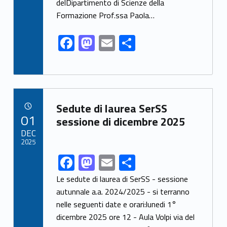
k
delDipartimento di Scienze della
Formazione Prof.ssa Paola…
F
M
E
S
ac
as
m
h
e
to
ai
ar
b
d
l
e
Link identifier archive #link-archive-86962
o
o
Sedute di laurea SerSS
POSTED ON:
01
o
n
sessione di dicembre 2025
DEC
k
2025
F
M
E
S
Link identifier share facebook archive #share-link-archive-1517
ac
as
m
h
Le sedute di laurea di SerSS - sessione
e
to
ai
ar
autunnale a.a. 2024/2025 - si terranno
nelle seguenti date e orari:lunedi 1°
b
d
l
e
dicembre 2025 ore 12 - Aula Volpi via del