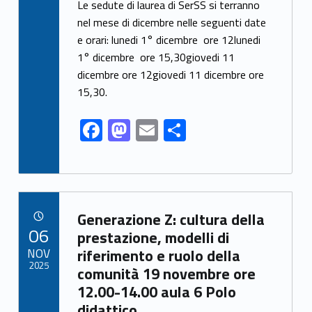
ac
as
m
h
Le sedute di laurea di SerSS si terranno
e
to
ai
ar
nel mese di dicembre nelle seguenti date
e orari: lunedi 1° dicembre ore 12lunedi
b
d
l
e
1° dicembre ore 15,30giovedi 11
o
o
dicembre ore 12giovedi 11 dicembre ore
o
n
15,30.
k
F
M
E
S
ac
as
m
h
e
to
ai
ar
b
d
l
e
Link identifier archive #link-archive-70609
o
o
Generazione Z: cultura della
POSTED ON:
06
o
n
prestazione, modelli di
NOV
riferimento e ruolo della
k
2025
comunità 19 novembre ore
12.00-14.00 aula 6 Polo
didattico