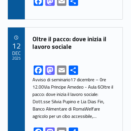
F
M
E
S
ac
as
m
h
e
to
ai
ar
b
d
l
e
Link identifier archive #link-archive-49404
o
o
Oltre il pacco: dove inizia il
POSTED ON:
12
o
n
lavoro sociale
DEC
k
2025
F
M
E
S
Link identifier share facebook archive #share-link-archive-22571
ac
as
m
h
Avviso di seminario17 dicembre – 0re
e
to
ai
ar
12.00Via Principe Amedeo - Aula 6Oltre il
pacco: dove inizia il lavoro sociale:
b
d
l
e
Dott.sse Silvia Pupino e Lia Dias Fin,
o
o
Banco Alimentare di RomaWelfare
o
n
agricolo per un cibo accessibile,…
k