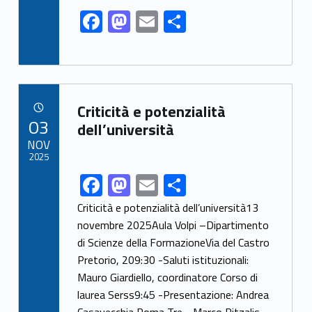
k
F
M
E
S
ac
as
m
h
e
to
ai
ar
b
d
l
e
Link identifier archive #link-archive-35069
o
o
Criticità e potenzialità
POSTED ON:
03
o
n
dell’università
NOV
k
2025
F
M
E
S
Link identifier share facebook archive #share-link-archive-92257
ac
as
m
h
Criticità e potenzialità dell’università13
e
to
ai
ar
novembre 2025Aula Volpi –Dipartimento
di Scienze della FormazioneVia del Castro
b
d
l
e
Pretorio, 209:30 -Saluti istituzionali:
o
o
Mauro Giardiello, coordinatore Corso di
o
n
laurea Serss9:45 -Presentazione: Andrea