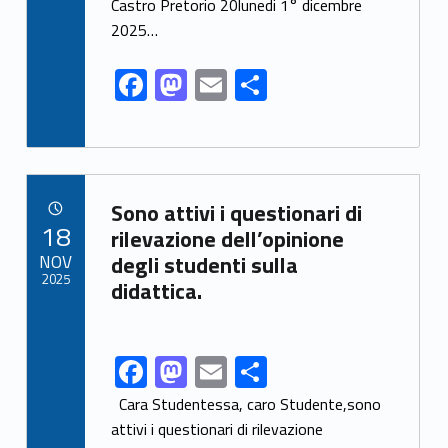
o
o
Castro Pretorio 20lunedi 1° dicembre
o
n
2025…
k
F
M
E
S
ac
as
m
h
e
to
ai
ar
b
d
l
e
Link identifier archive #link-archive-98721
o
o
Sono attivi i questionari di
POSTED ON:
18
o
n
rilevazione dell’opinione
NOV
degli studenti sulla
k
2025
didattica.
F
M
E
S
Link identifier share facebook archive #share-link-archive-14036
ac
as
m
h
Cara Studentessa, caro Studente,sono
e
to
ai
ar
attivi i questionari di rilevazione