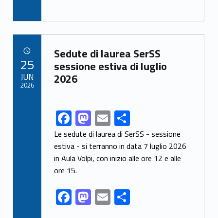
o
n
ac
as
m
h
k
e
to
ai
ar
b
d
l
e
Link identifier archive #link-archive-89556
o
o
Sedute di laurea SerSS
POSTED ON:
25
o
n
sessione estiva di luglio
JUN
2026
k
2026
F
M
E
S
Link identifier share facebook archive #share-link-archive-70130
ac
as
m
h
Le sedute di laurea di SerSS - sessione
e
to
ai
ar
estiva - si terranno in data 7 luglio 2026
in Aula Volpi, con inizio alle ore 12 e alle
b
d
l
e
ore 15.
o
o
o
n
F
M
E
S
k
ac
as
m
h