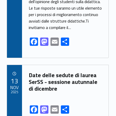
dell’opinione degli studenti sulla didattica.
b
d
l
e
Le tue risposte saranno un utile elemento
o
o
per i processi di miglioramento continuo
o
n
avviati dalle strutture didattiche.Ti
k
invitiamo a compilare il…
F
M
E
S
ac
as
m
h
e
to
ai
ar
b
d
l
e
Link identifier archive #link-archive-60429
o
o
Date delle sedute di laurea
POSTED ON:
13
o
n
SerSS - sessione autunnale
NOV
di dicembre
k
2025
F
M
E
S
Link identifier share facebook archive #share-link-archive-48091