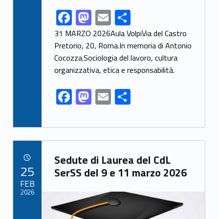
F
M
E
S
Link identifier share facebook archive #share-link-archive-73743
ac
as
m
h
31 MARZO 2026Aula VolpiVia del Castro
e
to
ai
ar
Pretorio, 20, Roma.In memoria di Antonio
Cocozza.Sociologia del lavoro, cultura
b
d
l
e
organizzativa, etica e responsabilità.
o
o
o
n
F
M
E
S
k
ac
as
m
h
e
to
ai
ar
b
d
l
e
Link identifier archive #link-archive-35950
o
o
Sedute di Laurea del CdL
POSTED ON:
25
o
n
SerSS del 9 e 11 marzo 2026
FEB
k
2026
Link identifier archive #link-archive-thumb-soap-43820