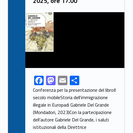
2025, ore 17.00
Link identifier archive #link-archive-thumb-soap-83912
F
M
E
S
Link identifier share facebook archive #share-link-archive-57719
ac
as
m
h
Conferenza per la presentazione del libroIl
e
to
ai
ar
secolo mobileStoria dell’immigrazione
illegale in Europadi Gabriele Del Grande
b
d
l
e
(Mondadori, 2023)Con la partecipazione
o
o
dell’autore Gabriele Del Grande, i saluti
o
n
istituzionali della Direttrice