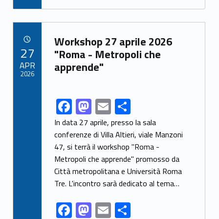
e
to
ai
ar
b
d
l
e
Link identifier archive #link-archive-16827
o
o
Workshop 27 aprile 2026
POSTED ON:
27
o
n
"Roma - Metropoli che
APR
apprende"
k
2026
F
M
E
S
Link identifier share facebook archive #share-link-archive-23474
ac
as
m
h
In data 27 aprile, presso la sala
e
to
ai
ar
conferenze di Villa Altieri, viale Manzoni
47, si terrà il workshop "Roma -
b
d
l
e
Metropoli che apprende" promosso da
o
o
Città metropolitana e Università Roma
o
n
Tre. L'incontro sarà dedicato al tema…
k
F
M
E
S