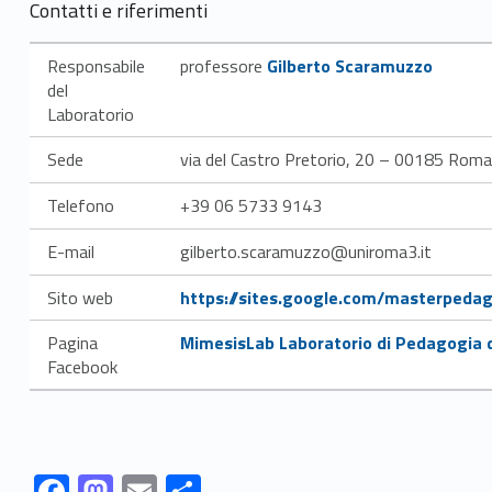
Contatti e riferimenti
Link identifier #identifier__157020-2
Responsabile
professore
Gilberto Scaramuzzo
del
Laboratorio
Sede
via del Castro Pretorio, 20 – 00185 Roma
Telefono
+39 06 5733 9143
E-mail
gilberto.scaramuzzo@uniroma3.it
Link identifier #identifier__142988-3
Sito web
https://sites.google.com/masterpedag
Link identifier #identifier__19963-4
Pagina
MimesisLab Laboratorio di Pedagogia d
Facebook
Link identifier #identifier__54617-5
Link identifier #identifier__53110-6
Link identifier #identifier__5485-7
Link identifier #identifier__151458-8