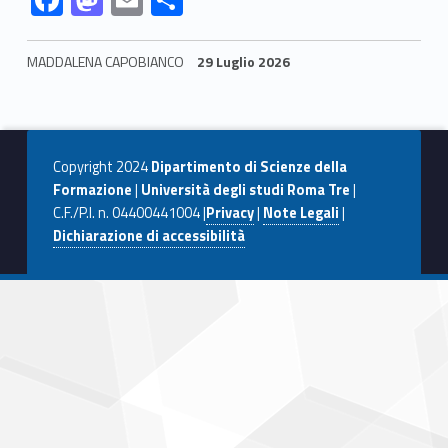
F
M
E
C
ac
as
m
o
e
to
ai
n
MADDALENA CAPOBIANCO
29 Luglio 2026
b
d
l
di
Skip back to navigation
o
o
vi
o
n
di
Copyright 2024
Dipartimento di Scienze della
k
Formazione
|
Università degli studi Roma Tre
|
C.F./P.I. n. 04400441004 |
Privacy
|
Note Legali
|
Dichiarazione di accessibilità