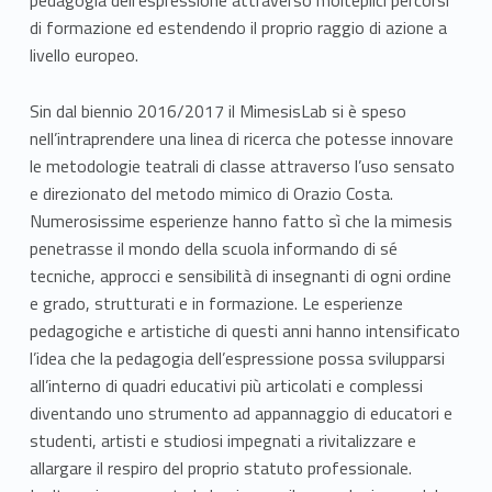
pedagogia dell’espressione attraverso molteplici percorsi
a
di formazione ed estendendo il proprio raggio di azione a
livello europeo.
g
o
Sin dal biennio 2016/2017 il MimesisLab si è speso
nell’intraprendere una linea di ricerca che potesse innovare
g
le metodologie teatrali di classe attraverso l’uso sensato
e direzionato del metodo mimico di Orazio Costa.
i
Numerosissime esperienze hanno fatto sì che la mimesis
a
penetrasse il mondo della scuola informando di sé
tecniche, approcci e sensibilità di insegnanti di ogni ordine
d
e grado, strutturati e in formazione. Le esperienze
e
pedagogiche e artistiche di questi anni hanno intensificato
l’idea che la pedagogia dell’espressione possa svilupparsi
l
all’interno di quadri educativi più articolati e complessi
diventando uno strumento ad appannaggio di educatori e
l
studenti, artisti e studiosi impegnati a rivitalizzare e
’
allargare il respiro del proprio statuto professionale.