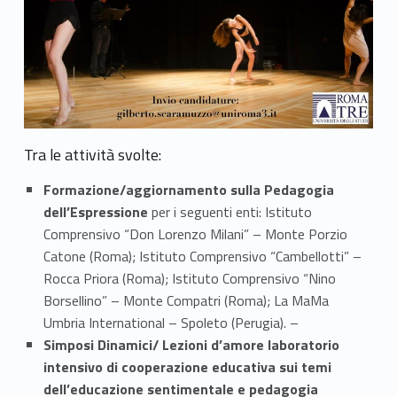
(
M
i
m
e
Tra le attività svolte:
s
Formazione/aggiornamento sulla Pedagogia
dell’Espressione
per i seguenti enti: Istituto
i
Comprensivo “Don Lorenzo Milani” – Monte Porzio
s
Catone (Roma); Istituto Comprensivo “Cambellotti” –
Rocca Priora (Roma); Istituto Comprensivo “Nino
L
Borsellino” – Monte Compatri (Roma); La MaMa
Umbria International – Spoleto (Perugia). –
a
Simposi Dinamici/ Lezioni d’amore laboratorio
b
intensivo di cooperazione educativa sui temi
dell’educazione sentimentale e pedagogia