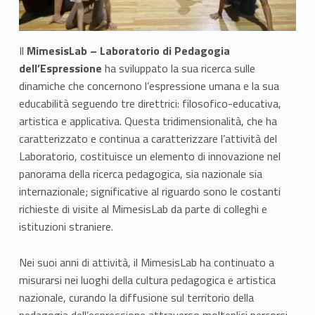
r
a
t
Il
MimesisLab – Laboratorio di Pedagogia
dell’Espressione
ha sviluppato la sua ricerca sulle
o
dinamiche che concernono l’espressione umana e la sua
educabilità seguendo tre direttrici: filosofico-educativa,
r
artistica e applicativa. Questa tridimensionalità, che ha
i
caratterizzato e continua a caratterizzare l’attività del
Laboratorio, costituisce un elemento di innovazione nel
o
panorama della ricerca pedagogica, sia nazionale sia
d
internazionale; significative al riguardo sono le costanti
richieste di visite al MimesisLab da parte di colleghi e
i
istituzioni straniere.
p
Nei suoi anni di attività, il MimesisLab ha continuato a
e
misurarsi nei luoghi della cultura pedagogica e artistica
nazionale, curando la diffusione sul territorio della
d