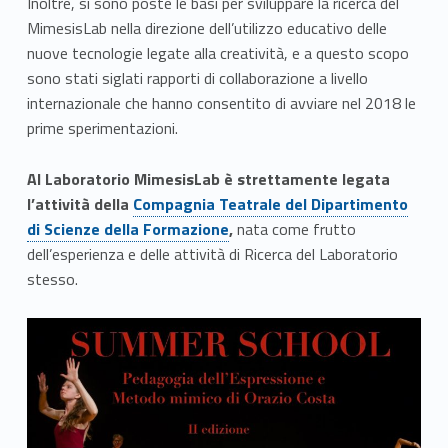
Inoltre, si sono poste le basi per sviluppare la ricerca del
e
MimesisLab nella direzione dell’utilizzo educativo delle
s
nuove tecnologie legate alla creatività, e a questo scopo
sono stati siglati rapporti di collaborazione a livello
p
internazionale che hanno consentito di avviare nel 2018 le
prime sperimentazioni.
r
e
Al Laboratorio MimesisLab è strettamente legata
Link identifier #identifier__95989-1
l’attività della
Compagnia Teatrale del Dipartimento
s
di Scienze della Formazione
,
nata come frutto
s
dell’esperienza e delle attività di Ricerca del Laboratorio
stesso.
i
o
n
e