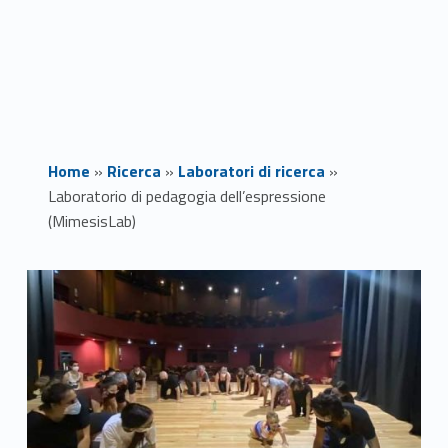
Home
»
Ricerca
»
Laboratori di ricerca
»
Laboratorio di pedagogia dell’espressione
(MimesisLab)
L
a
b
o