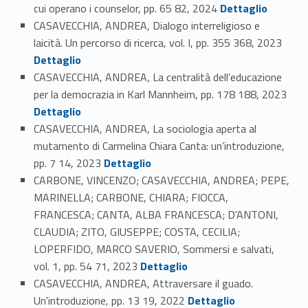
Link identifier #identifier_person_46067-34
cui operano i counselor, pp. 65 82, 2024
Dettaglio
CASAVECCHIA, ANDREA, Dialogo interreligioso e
Link identifier #identifier_person_10482-35
laicità. Un percorso di ricerca, vol. I, pp. 355 368, 2023
Dettaglio
CASAVECCHIA, ANDREA, La centralità dell’educazione
Link identifier #identifier_person_102215-36
per la democrazia in Karl Mannheim, pp. 178 188, 2023
Dettaglio
CASAVECCHIA, ANDREA, La sociologia aperta al
mutamento di Carmelina Chiara Canta: un’introduzione,
Link identifier #identifier_person_37803-37
pp. 7 14, 2023
Dettaglio
CARBONE, VINCENZO; CASAVECCHIA, ANDREA; PEPE,
MARINELLA; CARBONE, CHIARA; FIOCCA,
FRANCESCA; CANTA, ALBA FRANCESCA; D'ANTONI,
CLAUDIA; ZITO, GIUSEPPE; COSTA, CECILIA;
LOPERFIDO, MARCO SAVERIO, Sommersi e salvati,
Link identifier #identifier_person_87493-38
vol. 1, pp. 54 71, 2023
Dettaglio
CASAVECCHIA, ANDREA, Attraversare il guado.
Link identifier #identifier_person_67039-39
Un'introduzione, pp. 13 19, 2022
Dettaglio