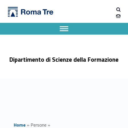
Primary Menu
Prof. ANDREA CASAVECCHIA ricerca - Dipartimento di Scienze della Formazione
Dipartimento di Scienze della Formazione
Dipartimento di Scienze della Formazione dell'Università degli Studi Roma Tre
Apri il menu secondario
Header info sidebar
Dipartimento di Scienze della Formazione
Home
»
Persone
»