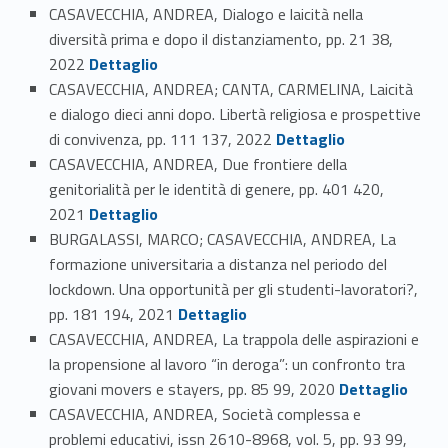
CASAVECCHIA, ANDREA, Dialogo e laicità nella
diversità prima e dopo il distanziamento, pp. 21 38,
Link identifier #identifier_person_62460-40
2022
Dettaglio
CASAVECCHIA, ANDREA; CANTA, CARMELINA, Laicità
e dialogo dieci anni dopo. Libertà religiosa e prospettive
Link identifier #identifier_person_58073-41
di convivenza, pp. 111 137, 2022
Dettaglio
CASAVECCHIA, ANDREA, Due frontiere della
genitorialità per le identità di genere, pp. 401 420,
Link identifier #identifier_person_40355-42
2021
Dettaglio
BURGALASSI, MARCO; CASAVECCHIA, ANDREA, La
formazione universitaria a distanza nel periodo del
lockdown. Una opportunità per gli studenti-lavoratori?,
Link identifier #identifier_person_67363-43
pp. 181 194, 2021
Dettaglio
CASAVECCHIA, ANDREA, La trappola delle aspirazioni e
la propensione al lavoro “in deroga”: un confronto tra
Link identifier #identifier_person_135544-44
giovani movers e stayers, pp. 85 99, 2020
Dettaglio
CASAVECCHIA, ANDREA, Società complessa e
problemi educativi, issn 2610-8968, vol. 5, pp. 93 99,