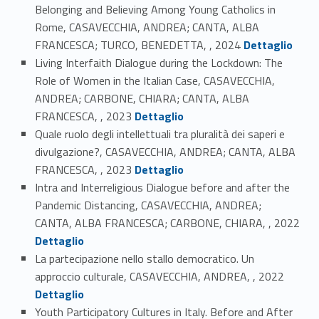
Belonging and Believing Among Young Catholics in
Rome, CASAVECCHIA, ANDREA; CANTA, ALBA
Link identifier #identifier_person_171845-6
FRANCESCA; TURCO, BENEDETTA, , 2024
Dettaglio
Living Interfaith Dialogue during the Lockdown: The
Role of Women in the Italian Case, CASAVECCHIA,
ANDREA; CARBONE, CHIARA; CANTA, ALBA
Link identifier #identifier_person_124531-7
FRANCESCA, , 2023
Dettaglio
Quale ruolo degli intellettuali tra pluralità dei saperi e
divulgazione?, CASAVECCHIA, ANDREA; CANTA, ALBA
Link identifier #identifier_person_93841-8
FRANCESCA, , 2023
Dettaglio
Intra and Interreligious Dialogue before and after the
Pandemic Distancing, CASAVECCHIA, ANDREA;
Link identifier #identifier_person_36793-9
CANTA, ALBA FRANCESCA; CARBONE, CHIARA, , 2022
Dettaglio
La partecipazione nello stallo democratico. Un
Link identifier #identifier_person_170888-10
approccio culturale, CASAVECCHIA, ANDREA, , 2022
Dettaglio
Youth Participatory Cultures in Italy. Before and After