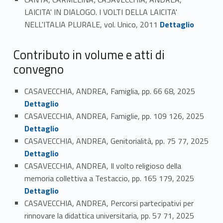
LAICITA' IN DIALOGO. I VOLTI DELLA LAICITA'
Link identifier #identifier_person_31382-23
NELL'ITALIA PLURALE, vol. Unico, 2011
Dettaglio
Contributo in volume e atti di
convegno
Link identifier #identifier_person_127273-24
CASAVECCHIA, ANDREA, Famiglia, pp. 66 68, 2025
Dettaglio
Link identifier #identifier_person_33069-25
CASAVECCHIA, ANDREA, Famiglie, pp. 109 126, 2025
Dettaglio
CASAVECCHIA, ANDREA, Genitorialità, pp. 75 77, 2025
Link identifier #identifier_person_47051-26
Dettaglio
CASAVECCHIA, ANDREA, Il volto religioso della
Link identifier #identifier_person_132385-27
memoria collettiva a Testaccio, pp. 165 179, 2025
Dettaglio
CASAVECCHIA, ANDREA, Percorsi partecipativi per
Link identifier #identifier_person_57910-28
rinnovare la didattica universitaria, pp. 57 71, 2025