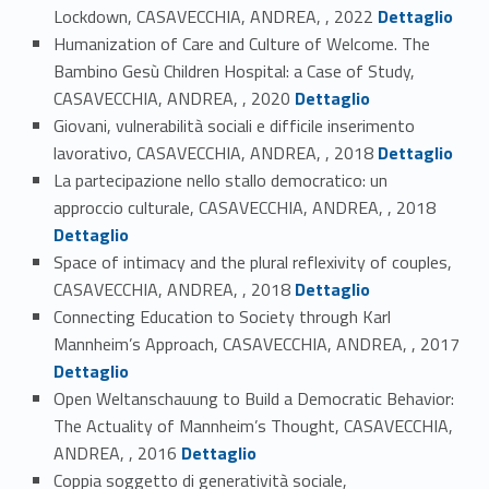
Link identifier #identifier_person_172624-11
Lockdown, CASAVECCHIA, ANDREA, , 2022
Dettaglio
Humanization of Care and Culture of Welcome. The
Bambino Gesù Children Hospital: a Case of Study,
Link identifier #identifier_person_6281-12
CASAVECCHIA, ANDREA, , 2020
Dettaglio
Giovani, vulnerabilità sociali e difficile inserimento
Link identifier #identifier_person_186016-13
lavorativo, CASAVECCHIA, ANDREA, , 2018
Dettaglio
La partecipazione nello stallo democratico: un
Link identifier #identifier_person_150053-14
approccio culturale, CASAVECCHIA, ANDREA, , 2018
Dettaglio
Space of intimacy and the plural reflexivity of couples,
Link identifier #identifier_person_191542-15
CASAVECCHIA, ANDREA, , 2018
Dettaglio
Connecting Education to Society through Karl
Link identifier #identifier_person_172364-16
Mannheim’s Approach, CASAVECCHIA, ANDREA, , 2017
Dettaglio
Open Weltanschauung to Build a Democratic Behavior:
The Actuality of Mannheim’s Thought, CASAVECCHIA,
Link identifier #identifier_person_52067-17
ANDREA, , 2016
Dettaglio
Coppia soggetto di generatività sociale,