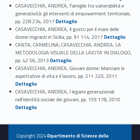
CASAVECCHIA, ANDREA, Famiglie tra vulnerabilità e
generatività: gli interventi di empowerment territoriale,
Link identifier #identifier_person_68589-53
pp. 228 234, 2017
Dettaglio
CASAVECCHIA, ANDREA, Il gusto per il mare delle
Link identifier #identifier_person_17577-54
donne migranti in Sicilia, pp. 91 114, 2017
Dettaglio
CANTA, CARMELINA; CASAVECCHIA, ANDREA, LA
METODOLOGIA VISUALE DELLA LAICITA' IN DIALOGO,
Link identifier #identifier_person_83018-55
pp. 42 56, 2013
Dettaglio
CASAVECCHIA, ANDREA, Giovani donne: bilanciare le
Link identifier #identifier_person_68617-56
aspettative di vita e il lavoro, pp. 211 220, 2011
Dettaglio
CASAVECCHIA, ANDREA, I legami generazionali
Link identifier #identifier_person_83985-57
nell'identità sociale dei giovani, pp. 159 178, 2010
Dettaglio
Copyright 2024
Dipartimento di Scienze della