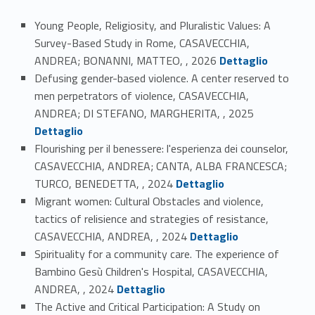
Young People, Religiosity, and Pluralistic Values: A
Survey-Based Study in Rome, CASAVECCHIA,
Link identifier #identifier_person_93353-1
ANDREA; BONANNI, MATTEO, , 2026
Dettaglio
Defusing gender-based violence. A center reserved to
men perpetrators of violence, CASAVECCHIA,
Link identifier #identifier_person_149882-2
ANDREA; DI STEFANO, MARGHERITA, , 2025
Dettaglio
Flourishing per il benessere: l'esperienza dei counselor,
CASAVECCHIA, ANDREA; CANTA, ALBA FRANCESCA;
Link identifier #identifier_person_190967-3
TURCO, BENEDETTA, , 2024
Dettaglio
Migrant women: Cultural Obstacles and violence,
tactics of relisience and strategies of resistance,
Link identifier #identifier_person_34757-4
CASAVECCHIA, ANDREA, , 2024
Dettaglio
Spirituality for a community care. The experience of
Bambino Gesù Children's Hospital, CASAVECCHIA,
Link identifier #identifier_person_112806-5
ANDREA, , 2024
Dettaglio
The Active and Critical Participation: A Study on