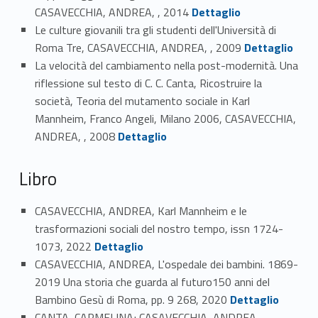
Link identifier #identifier_person_154425-18
CASAVECCHIA, ANDREA, , 2014
Dettaglio
Le culture giovanili tra gli studenti dell'Università di
Link identifier #identifier_person_32386-19
Roma Tre, CASAVECCHIA, ANDREA, , 2009
Dettaglio
La velocità del cambiamento nella post-modernità. Una
riflessione sul testo di C. C. Canta, Ricostruire la
società, Teoria del mutamento sociale in Karl
Mannheim, Franco Angeli, Milano 2006, CASAVECCHIA,
Link identifier #identifier_person_196063-20
ANDREA, , 2008
Dettaglio
Libro
CASAVECCHIA, ANDREA, Karl Mannheim e le
trasformazioni sociali del nostro tempo, issn 1724-
Link identifier #identifier_person_139325-21
1073, 2022
Dettaglio
CASAVECCHIA, ANDREA, L'ospedale dei bambini. 1869-
2019 Una storia che guarda al futuro150 anni del
Link identifier #identifier_person_112842-22
Bambino Gesù di Roma, pp. 9 268, 2020
Dettaglio
CANTA, CARMELINA; CASAVECCHIA, ANDREA,