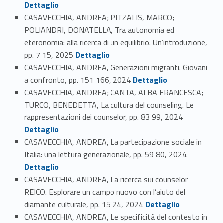
Dettaglio
CASAVECCHIA, ANDREA; PITZALIS, MARCO;
POLIANDRI, DONATELLA, Tra autonomia ed
eteronomia: alla ricerca di un equilibrio. Un’introduzione,
Link identifier #identifier_person_3925-29
pp. 7 15, 2025
Dettaglio
CASAVECCHIA, ANDREA, Generazioni migranti. Giovani
Link identifier #identifier_person_184038-30
a confronto, pp. 151 166, 2024
Dettaglio
CASAVECCHIA, ANDREA; CANTA, ALBA FRANCESCA;
TURCO, BENEDETTA, La cultura del counseling. Le
Link identifier #identifier_person_113956-31
rappresentazioni dei counselor, pp. 83 99, 2024
Dettaglio
CASAVECCHIA, ANDREA, La partecipazione sociale in
Link identifier #identifier_person_52891-32
Italia: una lettura generazionale, pp. 59 80, 2024
Dettaglio
CASAVECCHIA, ANDREA, La ricerca sui counselor
REICO. Esplorare un campo nuovo con l’aiuto del
Link identifier #identifier_person_11170-33
diamante culturale, pp. 15 24, 2024
Dettaglio
CASAVECCHIA, ANDREA, Le specificità del contesto in