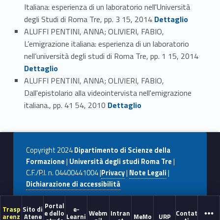
Italiana: esperienza di un laboratorio nell'Università
Link identifier #identifier_person_118067-31
degli Studi di Roma Tre, pp. 3 15, 2014
Dettaglio
ALUFFI PENTINI, ANNA; OLIVIERI, FABIO,
L’emigrazione italiana: esperienza di un laboratorio
Link identifier #identifier_person_121316-32
nell’università degli studi di Roma Tre, pp. 1 15, 2014
Dettaglio
ALUFFI PENTINI, ANNA; OLIVIERI, FABIO,
Dall'epistolario alla videointervista nell'emigrazione
Link identifier #identifier_person_147137-33
italiana., pp. 41 54, 2010
Dettaglio
Copyright 2024
Dipartimento di Scienze della
Formazione
|
Università degli studi Roma Tre
|
C.F./P.I. n. 04400441004 |
Privacy
|
Note Legali
|
Dichiarazione di accessibilità
Portal
Trasp
Sito di
e-
e dello
Webm
Intran
Contat
arenz
Atene
Learni
MeMo
URP