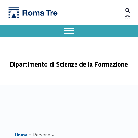
Primary Menu
Prof. FABIO OLIVIERI ricerca - Dipartimento di Scienze della Formazione
Dipartimento di Scienze della Formazione
Dipartimento di Scienze della Formazione dell'Università degli Studi Roma Tre
Apri il menu secondario
Header info sidebar
Dipartimento di Scienze della Formazione
Home
»
Persone
»