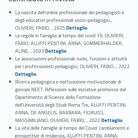
La nascita dell’ordine professionale dei pedagogisti e
degli educatori professionali socio-pedagogici.,
Link identifier #identifier_person_140049-1
OLIVIERI, FABIO, , 2025
Dettaglio
Le regole in famiglia al tempo del covid 19, OLIVIERI,
FABIO; ALUFFI PENTINI, ANNA; SOMMERHALDER,
Link identifier #identifier_person_180428-2
ALINE, , 2023
Dettaglio
Le associazioni professionali: ruolo, funzioni e attività
Link identifier #identifier_person_25067-3
per i professionisti pedagogici, OLIVIERI, FABIO, , 2022
Dettaglio
Ricerca pedagogica e riattivazione motivazionale di
giovani NEET. Riflessioni sulle iniziative promosse dal
Dipartimento di Scienze della Formazione
dell’Università degli Studi Roma Tre, ALUFFI PENTINI,
ANNA; DE ANGELIS, BARBARA; FIORUCCI,
Link identifier #identifier_person_57286-4
MASSIMILIANO; OLIVIERI, FABIO, , 2022
Dettaglio
La vita delle famiglie al tempo del Covid: cambiamenti e
prospettive di resilienza, ALUFFI PENTINI, ANNA;