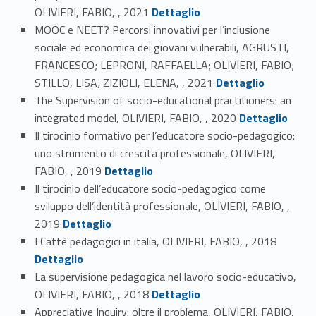
Link identifier #identifier_person_93966-5
OLIVIERI, FABIO, , 2021
Dettaglio
MOOC e NEET? Percorsi innovativi per l’inclusione
sociale ed economica dei giovani vulnerabili, AGRUSTI,
FRANCESCO; LEPRONI, RAFFAELLA; OLIVIERI, FABIO;
Link identifier #identifier_person_70580-6
STILLO, LISA; ZIZIOLI, ELENA, , 2021
Dettaglio
The Supervision of socio-educational practitioners: an
Link identifier #identifier_person_61446-7
integrated model, OLIVIERI, FABIO, , 2020
Dettaglio
Il tirocinio formativo per l’educatore socio-pedagogico:
uno strumento di crescita professionale, OLIVIERI,
Link identifier #identifier_person_145154-8
FABIO, , 2019
Dettaglio
Il tirocinio dell’educatore socio-pedagogico come
sviluppo dell’identità professionale, OLIVIERI, FABIO, ,
Link identifier #identifier_person_199251-9
2019
Dettaglio
Link identifier #identifier_person_98890-10
I Caffè pedagogici in italia, OLIVIERI, FABIO, , 2018
Dettaglio
La supervisione pedagogica nel lavoro socio-educativo,
Link identifier #identifier_person_124271-11
OLIVIERI, FABIO, , 2018
Dettaglio
Appreciative Inquiry: oltre il problema, OLIVIERI, FABIO,