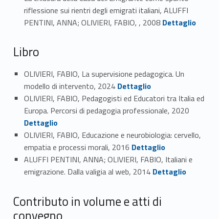
riflessione sui rientri degli emigrati italiani, ALUFFI
Link identifier #identifier_person_165891-19
PENTINI, ANNA; OLIVIERI, FABIO, , 2008
Dettaglio
Libro
OLIVIERI, FABIO, La supervisione pedagogica. Un
Link identifier #identifier_person_58067-20
modello di intervento, 2024
Dettaglio
OLIVIERI, FABIO, Pedagogisti ed Educatori tra Italia ed
Link identifier #identifier_person_38480-21
Europa. Percorsi di pedagogia professionale, 2020
Dettaglio
OLIVIERI, FABIO, Educazione e neurobiologia: cervello,
Link identifier #identifier_person_99338-22
empatia e processi morali, 2016
Dettaglio
ALUFFI PENTINI, ANNA; OLIVIERI, FABIO, Italiani e
Link identifier #identifier_person_154724-23
emigrazione. Dalla valigia al web, 2014
Dettaglio
Contributo in volume e atti di
convegno