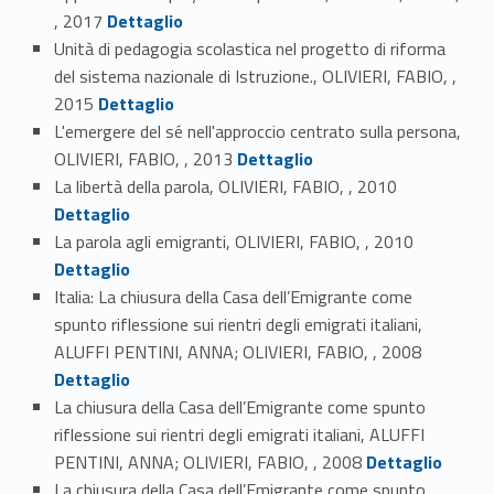
Link identifier #identifier_person_104404-12
, 2017
Dettaglio
Unità di pedagogia scolastica nel progetto di riforma
del sistema nazionale di Istruzione., OLIVIERI, FABIO, ,
Link identifier #identifier_person_34813-13
2015
Dettaglio
L'emergere del sé nell'approccio centrato sulla persona,
Link identifier #identifier_person_80330-14
OLIVIERI, FABIO, , 2013
Dettaglio
Link identifier #identifier_person_151586-15
La libertà della parola, OLIVIERI, FABIO, , 2010
Dettaglio
Link identifier #identifier_person_31152-16
La parola agli emigranti, OLIVIERI, FABIO, , 2010
Dettaglio
Italia: La chiusura della Casa dell’Emigrante come
spunto riflessione sui rientri degli emigrati italiani,
Link identifier #identifier_person_4944-17
ALUFFI PENTINI, ANNA; OLIVIERI, FABIO, , 2008
Dettaglio
La chiusura della Casa dell’Emigrante come spunto
riflessione sui rientri degli emigrati italiani, ALUFFI
Link identifier #identifier_person_95206-18
PENTINI, ANNA; OLIVIERI, FABIO, , 2008
Dettaglio
La chiusura della Casa dell’Emigrante come spunto