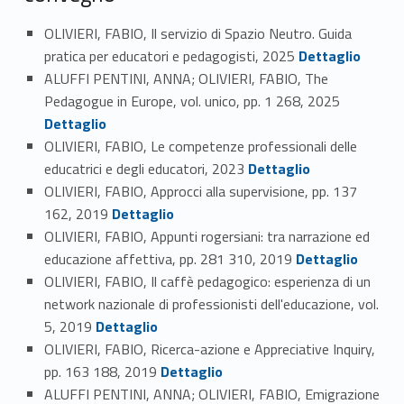
OLIVIERI, FABIO, Il servizio di Spazio Neutro. Guida
Link identifier #identifier_person_26805-24
pratica per educatori e pedagogisti, 2025
Dettaglio
ALUFFI PENTINI, ANNA; OLIVIERI, FABIO, The
Link identifier #identifier_person_43999-25
Pedagogue in Europe, vol. unico, pp. 1 268, 2025
Dettaglio
OLIVIERI, FABIO, Le competenze professionali delle
Link identifier #identifier_person_119117-26
educatrici e degli educatori, 2023
Dettaglio
OLIVIERI, FABIO, Approcci alla supervisione, pp. 137
Link identifier #identifier_person_176800-27
162, 2019
Dettaglio
OLIVIERI, FABIO, Appunti rogersiani: tra narrazione ed
Link identifier #identifier_person_193950-28
educazione affettiva, pp. 281 310, 2019
Dettaglio
OLIVIERI, FABIO, Il caffè pedagogico: esperienza di un
network nazionale di professionisti dell'educazione, vol.
Link identifier #identifier_person_40709-29
5, 2019
Dettaglio
OLIVIERI, FABIO, Ricerca-azione e Appreciative Inquiry,
Link identifier #identifier_person_111573-30
pp. 163 188, 2019
Dettaglio
ALUFFI PENTINI, ANNA; OLIVIERI, FABIO, Emigrazione