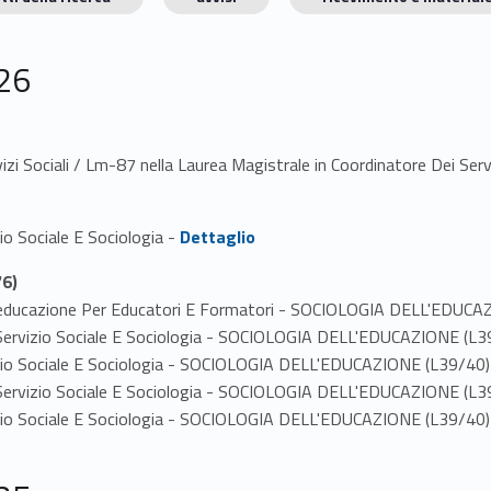
26
zi Sociali / Lm-87 nella Laurea Magistrale in Coordinatore Dei Serviz
Link identifier #identifier_person_93409-1
zio Sociale E Sociologia -
Dettaglio
6)
ell'educazione Per Educatori E Formatori - SOCIOLOGIA DELL'EDUC
 in Servizio Sociale E Sociologia - SOCIOLOGIA DELL'EDUCAZIONE (L3
rvizio Sociale E Sociologia - SOCIOLOGIA DELL'EDUCAZIONE (L39/40)
 in Servizio Sociale E Sociologia - SOCIOLOGIA DELL'EDUCAZIONE (L3
rvizio Sociale E Sociologia - SOCIOLOGIA DELL'EDUCAZIONE (L39/40)