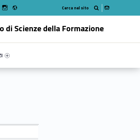
Radio
n Facebook
ebMan on Youtube
WebMan on Instagram
o di Scienze della Formazione
ry-62906-55
ntifier #link-menu-primary-314-62
ZI