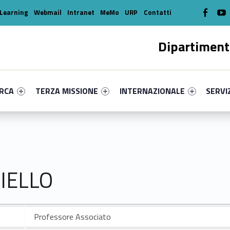
WebMan o
W
Learning
Webmail
Intranet
MeMo
URP
Contatti
Dipartiment
enu-primary-68021-16
dentifier #link-menu-primary-27525-39
Link identifier #link-menu-primary-24051-49
Link identifier #link-menu-prima
Link ide
ERCA
TERZA MISSIONE
INTERNAZIONALE
SERVI
IELLO
Professore Associato