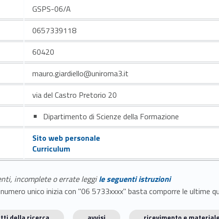
GSPS-06/A
0657339118
60420
mauro.giardiello@uniroma3.it
via del Castro Pretorio 20
Dipartimento di Scienze della Formazione
Sito web personale
Curriculum
enti, incomplete o errate leggi
le seguenti istruzioni
E il numero unico inizia con "06 5733xxxx" basta comporre le ultime 
tti della ricerca
avvisi
ricevimento e materiale