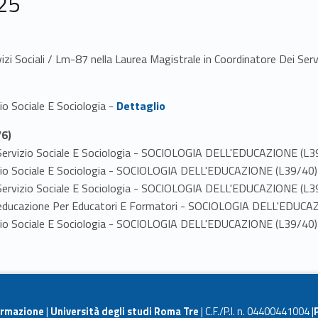
25
zi Sociali / Lm-87 nella Laurea Magistrale in Coordinatore Dei Serviz
Link identifier #identifier_person_1156-1
zio Sociale E Sociologia -
Dettaglio
6)
 in Servizio Sociale E Sociologia - SOCIOLOGIA DELL'EDUCAZIONE (L3
rvizio Sociale E Sociologia - SOCIOLOGIA DELL'EDUCAZIONE (L39/40)
 in Servizio Sociale E Sociologia - SOCIOLOGIA DELL'EDUCAZIONE (L3
ell'educazione Per Educatori E Formatori - SOCIOLOGIA DELL'EDUC
rvizio Sociale E Sociologia - SOCIOLOGIA DELL'EDUCAZIONE (L39/40)
ormazione
|
Università degli studi Roma Tre
| C.F./P.I. n. 04400441004 |