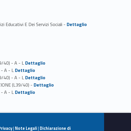
Link identifier #identifier_person_185812-1
i Educativi E Dei Servizi Sociali -
Dettaglio
Link identifier #identifier_person_6943-1
9/40) - A - L
Dettaglio
Link identifier #identifier_person_23585-2
 - A - L
Dettaglio
Link identifier #identifier_person_113647-3
9/40) - A - L
Dettaglio
Link identifier #identifier_person_51510-4
AZIONE (L39/40) -
Dettaglio
Link identifier #identifier_person_178189-5
 - A - L
Dettaglio
Privacy
|
Note Legali
|
Dichiarazione di