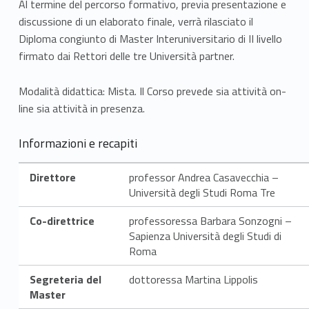
Al termine del percorso formativo, previa presentazione e
i
discussione di un elaborato finale, verrà rilasciato il
a
Diploma congiunto di Master Interuniversitario di II livello
firmato dai Rettori delle tre Università partner.
,
Modalità didattica: Mista. Il Corso prevede sia attività on-
r
line sia attività in presenza.
i
Informazioni e recapiti
c
e
Direttore
professor Andrea Casavecchia –
Università degli Studi Roma Tre
r
Co-direttrice
professoressa Barbara Sonzogni –
c
Sapienza Università degli Studi di
Roma
a
Segreteria del
dottoressa Martina Lippolis
Master