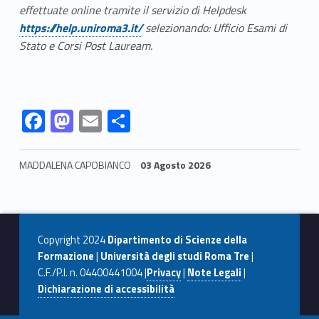
Link identifier #identifier__184128-3
effettuate online tramite il servizio di Helpdesk
https://help.uniroma3.it/
selezionando: Ufficio Esami di
Stato e Corsi Post Lauream.
Link identifier #identifier__180369-6
Link identifier #identifier__1981-7
Link identifier #identifier__61852-8
Link identifier #identifier__123338-9
F
M
E
C
ac
as
m
o
e
to
ai
n
MADDALENA CAPOBIANCO
03 Agosto 2026
b
d
l
di
Skip back to navigation
o
o
vi
o
n
di
Copyright 2024
Dipartimento di Scienze della
k
Formazione
|
Università degli studi Roma Tre
|
C.F./P.I. n. 04400441004 |
Privacy
|
Note Legali
|
Dichiarazione di accessibilità