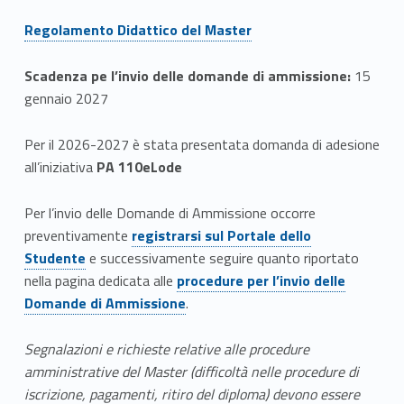
Link identifier #identifier__185973-5
Regolamento Didattico del Master
Scadenza pe l’invio delle domande di ammissione:
15
gennaio 2027
Per il 2026-2027 è stata presentata domanda di adesione
all’iniziativa
PA 110eLode
Per l’invio delle Domande di Ammissione occorre
Link identifier #identifier__89010-3
preventivamente
registrarsi sul Portale dello
Studente
e successivamente seguire quanto riportato
Link identifier #identifier__163417-4
nella pagina dedicata alle
procedure per l’invio delle
Domande di Ammissione
.
Segnalazioni e richieste relative alle procedure
amministrative del Master (difficoltà nelle procedure di
iscrizione, pagamenti, ritiro del diploma) devono essere