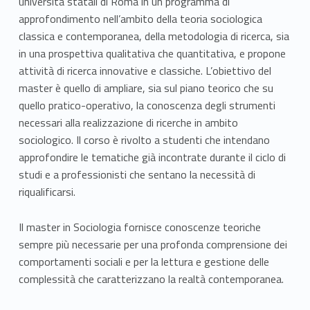
università statali di Roma in un programma di
a
approfondimento nell’ambito della teoria sociologica
classica e contemporanea, della metodologia di ricerca, sia
,
in una prospettiva qualitativa che quantitativa, e propone
m
attività di ricerca innovative e classiche. L’obiettivo del
master è quello di ampliare, sia sul piano teorico che su
e
quello pratico-operativo, la conoscenza degli strumenti
necessari alla realizzazione di ricerche in ambito
t
sociologico. Il corso è rivolto a studenti che intendano
o
approfondire le tematiche già incontrate durante il ciclo di
studi e a professionisti che sentano la necessità di
d
riqualificarsi.
o
Il master in Sociologia fornisce conoscenze teoriche
l
sempre più necessarie per una profonda comprensione dei
comportamenti sociali e per la lettura e gestione delle
o
complessità che caratterizzano la realtà contemporanea.
g