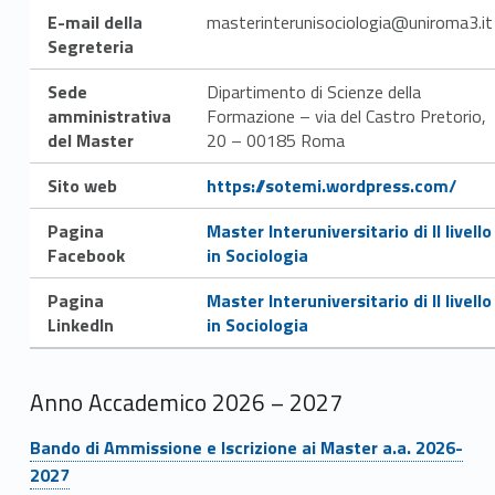
E-mail della
masterinterunisociologia@uniroma3.it
Segreteria
Sede
Dipartimento di Scienze della
amministrativa
Formazione – via del Castro Pretorio,
del Master
20 – 00185 Roma
Link identifier #identifier__197113-1
Sito web
https://sotemi.wordpress.com/
Pagina
Master Interuniversitario di II livello
Facebook
in Sociologia
Link identifier #identifier__52296-3
Pagina
Master Interuniversitario di II livello
Linkedln
in Sociologia
Anno Accademico 2026 – 2027
Link identifier #identifier__3141-4
Bando di Ammissione e Iscrizione ai Master a.a. 2026-
2027