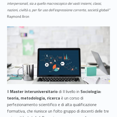
o
interpersonali, sia a quello macroscopico dei vasti insiemi, classi,
l
nazioni, civiltà o, per far uso dell’espressione corrente, società globali”
Raymond Aron
o
g
i
a
:
t
e
o
Il
Master interuniversitario
di II livello in
Sociologia:
teoria, metodologia, ricerca
è un corso di
r
perfezionamento scientifico e di alta qualificazione
formativa, che riunisce un folto gruppo di docenti delle tre
i