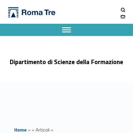
Primary Menu
Dipartimento di Scienze della Formazione
In memoria di Antonio Cocozza. Sociologia del lavoro, cultura organizzativa, etica e responsabilità. - Dipartimento di Scienze della Formazione
Dipartimento di Scienze della Formazione dell'Università degli Studi Roma Tre
Apri il menu secondario
Header info sidebar
Dipartimento di Scienze della Formazione
Home
»
»
Articoli
»