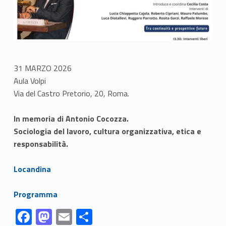
31 MARZO 2026
Aula Volpi
Via del Castro Pretorio, 20, Roma.
In memoria di Antonio Cocozza.
Sociologia del lavoro, cultura organizzativa, etica e
responsabilità.
Link identifier #identifier__138802-1
Locandina
Link identifier #identifier__148231-2
Programma
Link identifier #identifier__132897-1
Link identifier #identifier__151273-2
Link identifier #identifier__113377-3
Link identifier #identifier__142986-4
F
M
E
C