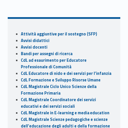
ac
as
m
o
Skip back to navigation
e
to
ai
n
b
d
l
di
o
o
vi
Sidebar
Attività aggiuntive per il sostegno (SFP)
o
n
di
Avvisi didattici
k
Avvisi docenti
Bandi per assegni di ricerca
CdL ad esaurimento per Educatore
Professionale di Comunità
CdL Educatore di nido e dei servizi per l’infanzia
CdL Formazione e Sviluppo Risorse Umane
CdL Magistrale Ciclo Unico Scienze della
Formazione Primaria
CdL Magistrale Coordinatore dei servizi
educativi e dei servizi sociali
CdL Magistrale in E-learning e media education
CdL Magistrale Scienze pedagogiche e scienze
dell’educazione degli adulti e della formazione