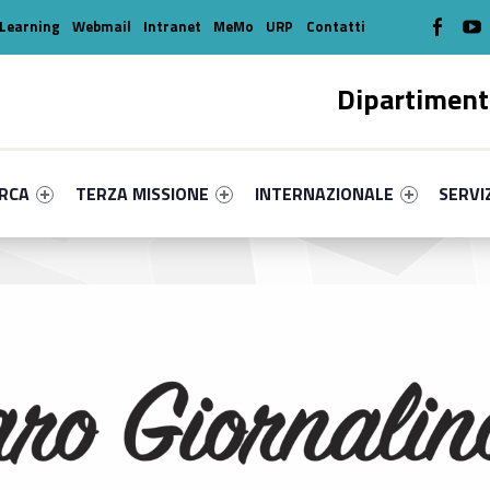
WebMan o
W
Learning
Webmail
Intranet
MeMo
URP
Contatti
Dipartiment
enu-primary-22311-16
dentifier #link-menu-primary-68450-39
Link identifier #link-menu-primary-47857-49
Link identifier #link-menu-prima
Link ide
ERCA
TERZA MISSIONE
INTERNAZIONALE
SERVI