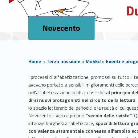
Novecento
Home
»
Terza missione
»
MuSEd
»
Eventi e proge
N
I processi di alfabetizzazione, promossi su tutto il terr
avevano portato a sensibili miglioramenti delle percent
o
nell’alfabetizzazione adulta, cosicché
al principio d
dirsi nuovi protagonisti nel circuito della lettura
.
v
lo spazio letterario dei periodici e la realtà di cui qu
Novecento il vero e proprio
“secolo delle riviste”
. Q
e
infanzie borghesi alfabetizzate,
spazi di lettura gr
con valenza strumentale connessa all’ambito sco