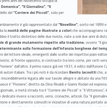
i primi anni del Novecento occupa la
la Domenica”
,
“Il Giornalino”
,
“Il
dello del
“Corriere dei Piccoli”
, solo per
i cambiamento è già rappresentato dal
“Novellino”
, sorto nel 1899 e
ia la
novità delle pagine illustrate a colori
che accompagnano racc
bio il tratto distintivo delle due riviste, nate a soli due anni di dis
le di grande mutamento rispetto alla tradizione
, ovvero “Il gi
determinante sulla formazione dell’infanzia borghese del tem
i del lettore ideale, emergenti dalle scelte dei rispettivi piani editori
viste, di fronte opposto, in contrasto tra loro come, per certi versi,
l “Pioniere” dall’altro. Il primo nasce già nel 1937, è edito dall’Azion
 autori italiani. Tra i più noti è da ricordare
Benito Jacovitti
che, a
 è inscindibilmente legata alle sue tavole allegre e abitate da una f
asce il “Pioniere”, diretto da Dina Rinaldi e Gianni Rodari ed espress
giornale, a metà strada tra il “Corriere dei Piccoli” e “Il Vittorioso
e dedicate invece a racconti, versi, cronache, articoli. Da “Il giornal
azione e direttamente coinvolti in iniziative di varia natura portate