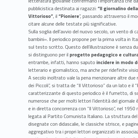
c
letteratura giovanile confermano l’importanza che da
pubblicistica destinata ai ragazzi:
“Il giornalino del
e
Vittorioso”
, il
“Pioniere
”, passando attraverso il mo
citare alcune delle testate più significative.
n
Sulla soglia dell’avvio del nuovo secolo, un vento d
bambini». Il periodico propone per la prima volta in Ital
t
sul testo scritto. Questo dell’illustrazione è senza dub
si distinguono per il
progetto pedagogico e cultura
o
entrambe, infatti, hanno saputo
incidere in modo 
letterario e giornalistico, ma anche per ridefinite vision
A secolo inoltrato vale la pena menzionare altre due ri
dei Piccoli”, si tratta de “Il Vittorioso” da un lato e i
caratterizzante di questo periodico è il fumetto, di soli
numerose che per molti lettori l’identità del giornale
e in diretta concorrenza con “Il Vittorioso”, nel 1950 n
legata al Partito Comunista Italiano. La struttura del 
disegnate con didascalie, le classiche strisce, e pagin
aggregativo tra i propri lettori organizzati in associ