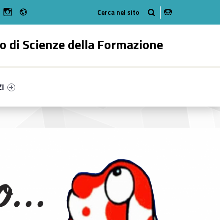
Radio
n Facebook
ebMan on Youtube
WebMan on Instagram
o di Scienze della Formazione
ry-57923-55
ntifier #link-menu-primary-77966-62
ZI