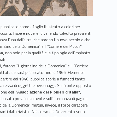
 pubblicato come «foglio illustrato a colori per
onti, fiabe e novelle, divenendo talvolta prevalenti
tanza l’una dall’altra, che aprono il nuovo secolo e che
ornalino della Domenica” e il “Corriere dei Piccoli”
po
, non solo per la qualità e la tipologia dell’impianto
ali.
 furono “Il giornalino della Domenica” e il “Corriere
e Cattolica e sarà pubblicato fino al 1966. Elemento
 partire dal 1940, pubblica storie a fumetti tanto
itta ressa di oggetti e personaggi. Sul fronte opposto
ione dell’
“Associazione dei Pionieri d’Italia”
,
”, è basata prevalentemente sull’alternanza di pagine
ino della Domenica” mutua, invece, il forte carattere
 avanti dalla rivista. Nel corso del Novecento sono