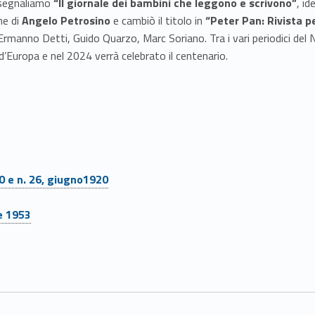
i segnaliamo
“Il giornale dei bambini che leggono e scrivono”
, i
ne di
Angelo Petrosino
e cambiò il titolo in
“Peter Pan: Rivista pe
rmanno Detti, Guido Quarzo, Marc Soriano. Tra i vari periodici del 
 d’Europa e nel 2024 verrà celebrato il centenario.
20 e n. 26, giugno1920
re 1953