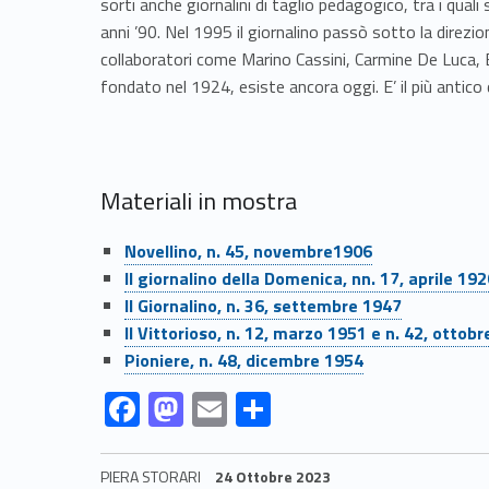
sorti anche giornalini di taglio pedagogico, tra i qual
anni ’90. Nel 1995 il giornalino passò sotto la direzio
collaboratori come Marino Cassini, Carmine De Luca, E
fondato nel 1924, esiste ancora oggi. E’ il più antico
Materiali in mostra
Link identifier #identifier__64788-1
Novellino, n. 45, novembre1906
Link identifier #identifier__89500-2
Il giornalino della Domenica, nn. 17, aprile 19
Link identifier #identifier__82670-3
Il Giornalino, n. 36, settembre 1947
Link identifier #identifier__156607-4
Il Vittorioso, n. 12, marzo 1951 e n. 42, ottob
Link identifier #identifier__6666-5
Pioniere, n. 48, dicembre 1954
Link identifier #identifier__187570-6
Link identifier #identifier__161091-7
Link identifier #identifier__148711-8
Link identifier #identifier__183667-9
F
M
E
C
ac
as
m
o
e
to
ai
n
PIERA STORARI
24 Ottobre 2023