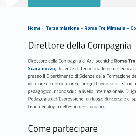
Home
»
Terza missione
»
Roma Tre Mimesis – Co
I
Direttore della Compagnia
n
Direttore della Compagnia di Arti sceniche
Roma Tre
Scaramuzzo
, docente di Teorie moderne dell’educaz
f
presso il Dipartimento di Scienze della Formazione de
ideatore e coordinatore di progetti innovativi, sia in 
o
pedagogico, riconosciuti a livello internazionale. Dir
Pedagogia dell’Espressione, un luogo di ricerca e di 
r
fenomenologia dell’esprimersi umano.
m
Come partecipare