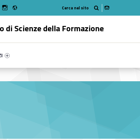
Radio
n Facebook
ebMan on Youtube
WebMan on Instagram
o di Scienze della Formazione
ry-78392-55
ntifier #link-menu-primary-94619-62
ZI