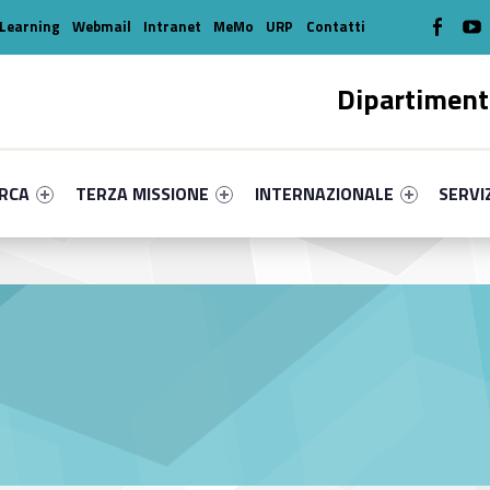
WebMan o
W
Learning
Webmail
Intranet
MeMo
URP
Contatti
Dipartiment
enu-primary-6803-16
dentifier #link-menu-primary-73012-39
Link identifier #link-menu-primary-80040-49
Link identifier #link-menu-prima
Link ide
ERCA
TERZA MISSIONE
INTERNAZIONALE
SERVI