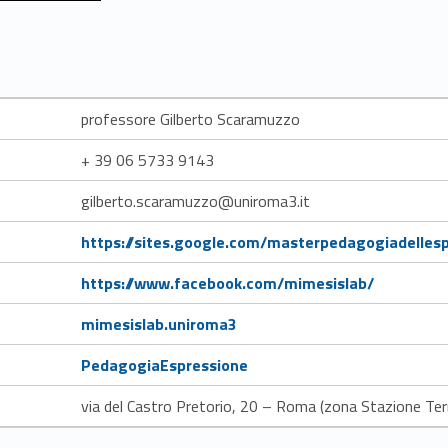
professore Gilberto Scaramuzzo
+ 39 06 5733 9143
gilberto.scaramuzzo@uniroma3.it
Link identifier #identifier__71827-4
https://sites.google.com/masterpedagogiadelles
Link identifier #identifier__9397-4
https://www.facebook.com/mimesislab/
Link identifier #identifier__14883-5
mimesislab.uniroma3
Link identifier #identifier__6051-6
PedagogiaEspressione
via del Castro Pretorio, 20 – Roma (zona Stazione Ter