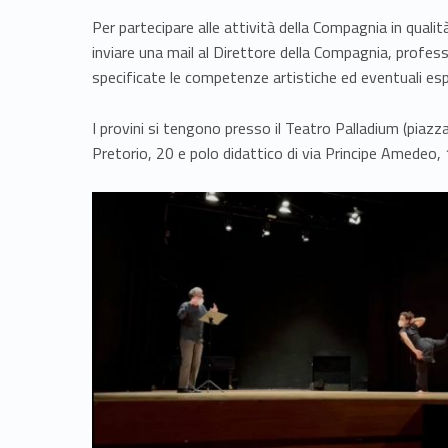
a
Per partecipare alle attività della Compagnia in qualità
z
inviare una mail al Direttore della Compagnia, profes
specificate le competenze artistiche ed eventuali esp
i
I provini si tengono presso il Teatro Palladium (pia
o
Pretorio, 20 e polo didattico di via Principe Amedeo
n
i