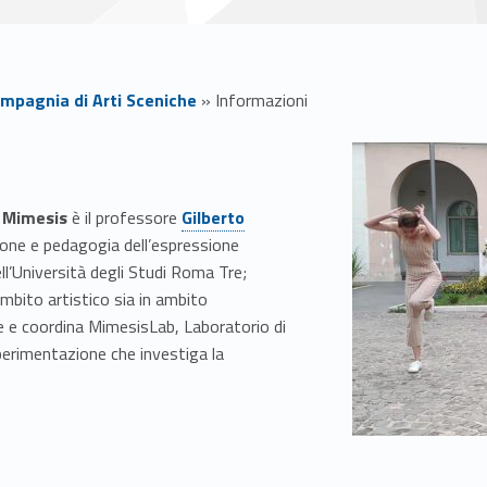
mpagnia di Arti Sceniche
»
Informazioni
Link identifier #identifier__162595-1
 Mimesis
è il professore
Gilberto
ione e pedagogia dell’espressione
ll’Università degli Studi Roma Tre;
ambito artistico sia in ambito
ige e coordina MimesisLab, Laboratorio di
sperimentazione che investiga la