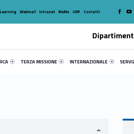
WebMan o
W
Learning
Webmail
Intranet
MeMo
URP
Contatti
Dipartiment
enu-primary-35360-16
dentifier #link-menu-primary-93749-39
Link identifier #link-menu-primary-93802-49
Link identifier #link-menu-prima
Link ide
ERCA
TERZA MISSIONE
INTERNAZIONALE
SERVI