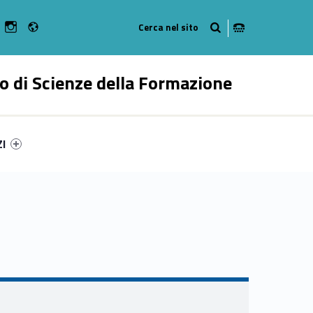
Radio
n Facebook
ebMan on Youtube
WebMan on Instagram
o di Scienze della Formazione
ry-20613-55
ntifier #link-menu-primary-25557-62
ZI