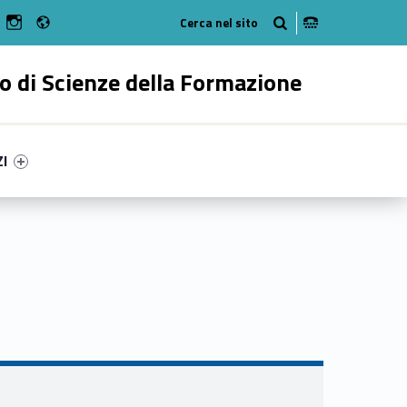
Radio
n Facebook
ebMan on Youtube
WebMan on Instagram
o di Scienze della Formazione
ry-30246-55
ntifier #link-menu-primary-82550-62
ZI