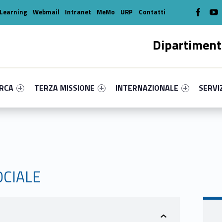
WebMan o
W
Learning
Webmail
Intranet
MeMo
URP
Contatti
Dipartiment
enu-primary-26115-16
dentifier #link-menu-primary-95032-39
Link identifier #link-menu-primary-91585-49
Link identifier #link-menu-prima
Link ide
ERCA
TERZA MISSIONE
INTERNAZIONALE
SERVI
OCIALE