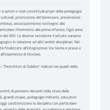
e a autori e nodi concettuali propri della pedagogia
e culturali, promozione del benessere, prevenzione
ontinua, associazionismo sostegno alla
particolare riferimento alla prima infanzia. Ogni anno
ori del 900. Le diverse tematiche trattate saranno
gico in relazione ad altri ambiti disciplinari. Nel
tà finalizzate all’integrazione tra teoria e prassi e
ll’esperienza di tirocinio.
“Descrittori di Dublino” indicati nei quadri della
rrenti di pensiero rilevanti nella stoia della
tà, grandi utopie, pedagogie militanti, educatori
 oggi caratterizzano la disciplina con particolare
ra, rispetto delle diversità, accoglienza e relazione,