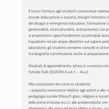
Il corso fornisce agli studenti conoscenze relativ
sociale (educazione e società, bisogni formativi 
del disagio e emergenze educative, formazione c
genitorialità, interculturalità, antirazzismo) con 
si proporranno approfondimenti sui principali aut
inquadrate nel più ampio dibattito sul sapere pedago
laboratorio gli studenti verranno convolti in attivi
tra biografia e professione anche in preparazione a
Risultati di apprendimento attesi in coerenza con i 
Scheda SUA (QUADRI A.4.b.1 – A4.c).
Alla conclusione del corso lo studente:
- acquisirà conoscenze relative agli autori e alle co
pedagogia sociale (filosofi greci, religioni e socie
della prima infanzia ecc.) e alle problematiche che
riferimento alla prima infanzia (diritti e doveri, cu