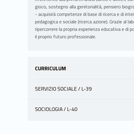
gioco, sostegno alla genitorialità, pensiero biogra
- acquisirà competenze di base di ricerca e di inte
pedagogica e sociale (ricerca azione). Grazie al lab
ripercorrere la propria esperienza educativa e di 
il proprio futuro professionale.
CURRICULUM
SERVIZIO SOCIALE / L-39
INFORMAZIONI
SOCIOLOGIA / L-40
INFORMAZIONI
ALUFFI PENTINI ANNA
|
scheda docente
materiale didattico